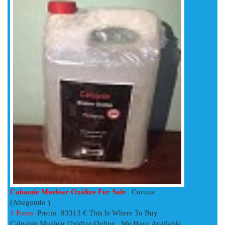
Caluanie Muelear Oxidize For Sale
Coruna
(Abegondo )
1 Fotos
Precio 93313 € This Is Where To Buy
Caluanie Muelear Oxidize Online , We Have Available