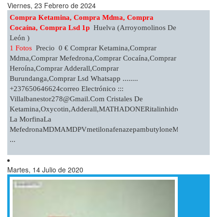
Viernes, 23 Febrero de 2024
Compra Ketamina, Compra Mdma, Compra
Cocaína, Compra Lsd 1p
Huelva (Arroyomolinos De
León )
1 Fotos
Precio 0 € Comprar Ketamina,Comprar
Mdma,Comprar Mefedrona,Comprar Cocaína,Comprar
Heroína,Comprar Adderall,Comprar
Burundanga,Comprar Lsd Whatsapp ........
+237650646624correo Electrónico :::
Villalbanestor278@gmail.com
Cristales De
Ketamina,oxycotin,Adderall,MATHADONERitalinhidrocodonaefe
La MorfinaLa
MefedronaMDMAMDPVmetilonafenazepambutyloneMD
...
Martes, 14 Julio de 2020