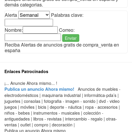
demás categorias.
Alerta
Palabras clave:
Nombre:
Correo:
Enviar
Reciba Alertas de anuncios gratis de compra_venta en
españa
Enlaces Patrocinados
¡... Anuncie Ahora mismo... !
Publica un anuncio Ahora mismo!
Anuncios de muebles -
electrodomésticos | maquinaria industrial | informática-pda’s |
juguetes | consolas | fotografia - imagen - sonido | dvd - video
juegos | móviles | bicis | deporte - náutica | ropa - accesorios |
niños - bebes | instrumentos - musicales | colección -
antiguedades | libros - revistas | intercambio - regalo | otras-
ventas | outlet | compro | decoración |
Publica un anuncio Ahora mismo