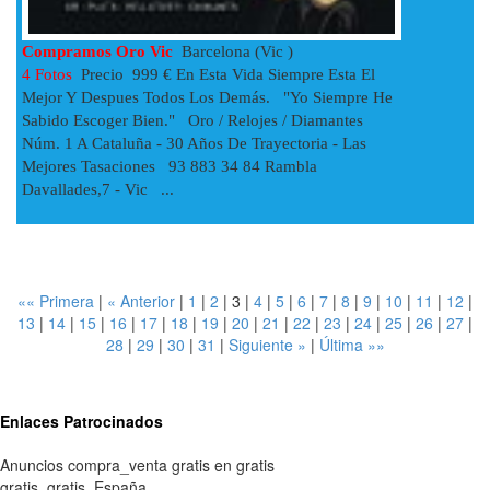
Compramos Oro Vic
Barcelona (Vic )
4 Fotos
Precio 999 € En Esta Vida Siempre Esta El
Mejor Y Despues Todos Los Demás. "Yo Siempre He
Sabido Escoger Bien." Oro / Relojes / Diamantes
Núm. 1 A Cataluña - 30 Años De Trayectoria - Las
Mejores Tasaciones 93 883 34 84 Rambla
Davallades,7 - Vic ...
«« Primera
|
« Anterior
|
1
|
2
|
3
|
4
|
5
|
6
|
7
|
8
|
9
|
10
|
11
|
12
|
13
|
14
|
15
|
16
|
17
|
18
|
19
|
20
|
21
|
22
|
23
|
24
|
25
|
26
|
27
|
28
|
29
|
30
|
31
|
Siguiente »
|
Última »»
Enlaces Patrocinados
Anuncios compra_venta gratis en gratis
gratis
,
gratis
,
España