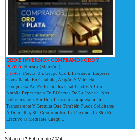
ORO E INVERSION COMPRAMOS ORO Y
PLATA
Huesca (Monzón )
3 Fotos
Precio 0 € Grupo Oro E Inversión, Empresa
Consolidada En Cataluña, Aragón Y Valencia,
Compuesta Por Profesionales Cualificados Y Con
Amplia Experiencia En El Sector De La Joyería. Nos
Diferenciamos Por Una Tasación Completamente
Transparente Y Gratuita Que También Puede Solicitarse
A Domicilio, Sin Compromiso. Le Pagamos In-Situ En
Efectivo O Mediante Chequ ...
Sábado, 17 Febrero de 2024