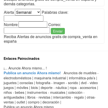
demás categorias.
Alerta
Palabras clave:
Nombre:
Correo:
Enviar
Reciba Alertas de anuncios gratis de compra_venta en
españa
Enlaces Patrocinados
¡... Anuncie Ahora mismo... !
Publica un anuncio Ahora mismo!
Anuncios de muebles -
electrodomésticos | maquinaria industrial | informática-pda’s |
juguetes | consolas | fotografia - imagen - sonido | dvd - video
juegos | móviles | bicis | deporte - náutica | ropa - accesorios |
niños - bebes | instrumentos - musicales | colección -
antiguedades | libros - revistas | intercambio - regalo | otras-
ventas | outlet | compro | decoración |
Publica un anuncio Ahora mismo