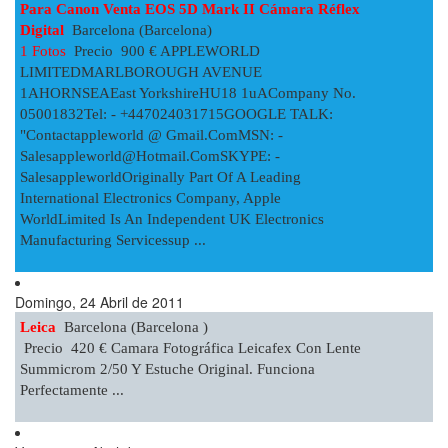
Para Canon Venta EOS 5D Mark II Cámara Réflex
Digital
Barcelona (Barcelona)
1 Fotos
Precio 900 € APPLEWORLD
LIMITEDMARLBOROUGH AVENUE
1AHORNSEAEast YorkshireHU18 1uACompany No.
05001832Tel: - +447024031715GOOGLE TALK:
"contactappleworld @ Gmail.comMSN: -
Salesappleworld@hotmail.comSKYPE
: -
SalesappleworldOriginally Part Of A Leading
International Electronics Company, Apple
WorldLimited Is An Independent UK Electronics
Manufacturing Servicessup ...
Domingo, 24 Abril de 2011
Leica
Barcelona (barcelona )
Precio 420 € Camara Fotográfica Leicafex Con Lente
Summicrom 2/50 Y Estuche Original. Funciona
Perfectamente ...