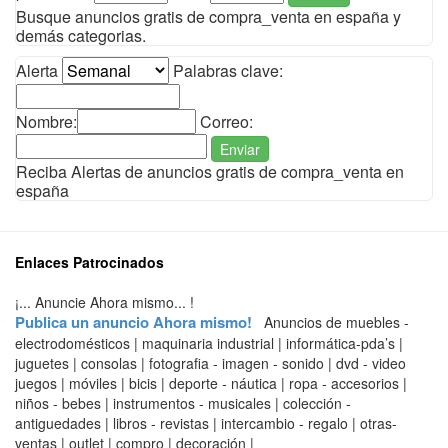
Busque anuncios gratis de compra_venta en españa y
demás categorias.
Alerta
Palabras clave:
Nombre:
Correo:
Enviar
Reciba Alertas de anuncios gratis de compra_venta en
españa
Enlaces Patrocinados
¡... Anuncie Ahora mismo... !
Publica un anuncio Ahora mismo!
Anuncios de muebles -
electrodomésticos | maquinaria industrial | informática-pda’s |
juguetes | consolas | fotografia - imagen - sonido | dvd - video
juegos | móviles | bicis | deporte - náutica | ropa - accesorios |
niños - bebes | instrumentos - musicales | colección -
antiguedades | libros - revistas | intercambio - regalo | otras-
ventas | outlet | compro | decoración |