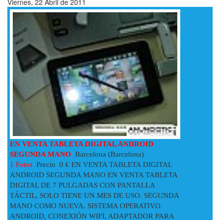
Viernes, 22 Abril de 2011
EN VENTA TABLETA DIGITAL ANDROID
SEGUNDA MANO
Barcelona (Barcelona)
1 Fotos
Precio 0 € EN VENTA TABLETA DIGITAL
ANDROID SEGUNDA MANO EN VENTA TABLETA
DIGITAL DE 7 PULGADAS CON PANTALLA
TÁCTIL, SOLO TIENE UN MES DE USO. SEGUNDA
MANO COMO NUEVA. SISTEMA OPERATIVO
ANDROID, CONEXIÓN WIFI, ADAPTADOR PARA