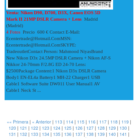
Venta: Nikon D90, D700, D3X, Canon EOS 5D
Mark II 21MP DSLR Camera + Lens
Madrid
(Madrid)
4 Fotos
Precio 600 € Contact E-Mail:
Ecentertrade@hotmail.comMSN
:
Ecentertrade@hotmail.comSKYPE
:
TradeoutletContact Person: Mahmood NiyasBrand
New Nikon D3x 24.5MP DSLR Camera + Nikon AF-S
Nikkor 24-70mm F/2.8G ED 24-70 Lens:
$2500Package Content:1 Nikon D3x DSLR Camera
Body1 EN-EL4a Battery1 MH-22 Charger1 USB
Cable1 Software Suite DW011 User Manual1 AV
Cable1 Neck St ...
«« Primera
|
« Anterior
|
113
|
114
|
115
|
116
|
117
|
118
|
119
|
120
|
121
|
122
|
123
|
124
|
125
|
126
|
127
|
128
|
129
|
130
|
131
|
132
|
133
|
134
|
135
|
136
|
137
|
138
|
139
|
140
|
141
|