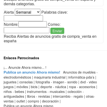
demás categorias.
Alerta
Palabras clave:
Nombre:
Correo:
Enviar
Reciba Alertas de anuncios gratis de compra_venta en
españa
Enlaces Patrocinados
¡... Anuncie Ahora mismo... !
Publica un anuncio Ahora mismo!
Anuncios de muebles -
electrodomésticos | maquinaria industrial | informática-pda’s |
juguetes | consolas | fotografia - imagen - sonido | dvd - video
juegos | móviles | bicis | deporte - náutica | ropa - accesorios |
niños - bebes | instrumentos - musicales | colección -
antiguedades | libros - revistas | intercambio - regalo | otras-
ventas | outlet | compro | decoración |
Publica un anuncio Ahora mismo