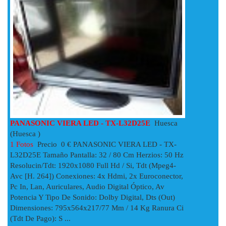
PANASONIC VIERA LED - TX-L32D25E
Huesca
(Huesca )
1 Fotos
Precio 0 € PANASONIC VIERA LED - TX-
L32D25E Tamaño Pantalla: 32 / 80 Cm Herzios: 50 Hz
Resolucin/tdt: 1920x1080 Full Hd / Si, Tdt (mpeg4-
Avc [h. 264]) Conexiones: 4x Hdmi, 2x Euroconector,
Pc In, Lan, Auriculares, Audio Digital Óptico, Av
Potencia Y Tipo De Sonido: Dolby Digital, Dts (out)
Dimensiones: 795x564x217/77 Mm / 14 Kg Ranura Ci
(tdt De Pago): S ...