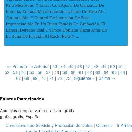
Para Micrófono Y Línea. Con Ajuste De Ganancia De
Entrada, Entrada Micrófono/línea, Filtro De Paso Alto
Conmutable, Y Control De Inversión De Fase.
Imprescindible En Un Buen Estudio De Grabación. El
Lateral Derecho Está Un Poco Doblado Hacia Atrás En
La Zona De Fijación Al Rack, Pero N ...
«« Primera
|
« Anterior
|
43
|
44
|
45
|
46
|
47
|
48
|
49
|
50
|
51
|
52
|
53
|
54
|
55
|
56
|
57
|
58
|
59
|
60
|
61
|
62
|
63
|
64
|
65
|
66
|
67
|
68
|
69
|
70
|
71
|
72
|
73
|
Siguiente »
|
Última »»
Enlaces Patrocinados
Anuncios compra_venta gratis en gratis
gratis
,
gratis
,
España
Condiciones de Servicio y Protección de Datos
|
Quiénes
Ir Arriba
somos
|
Contactar AnuncioTIC.com