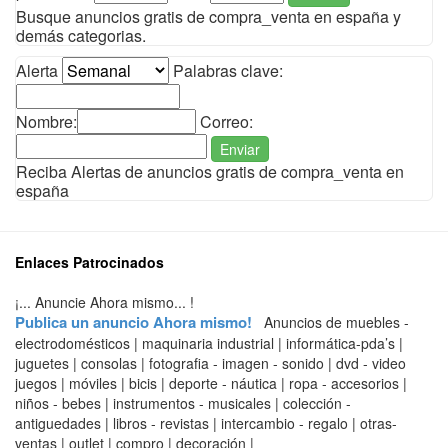
Busque anuncios gratis de compra_venta en españa y
demás categorias.
Alerta
Palabras clave:
Nombre:
Correo:
Enviar
Reciba Alertas de anuncios gratis de compra_venta en
españa
Enlaces Patrocinados
¡... Anuncie Ahora mismo... !
Publica un anuncio Ahora mismo!
Anuncios de muebles -
electrodomésticos | maquinaria industrial | informática-pda’s |
juguetes | consolas | fotografia - imagen - sonido | dvd - video
juegos | móviles | bicis | deporte - náutica | ropa - accesorios |
niños - bebes | instrumentos - musicales | colección -
antiguedades | libros - revistas | intercambio - regalo | otras-
ventas | outlet | compro | decoración |