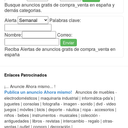
Busque anuncios gratis de compra_venta en españa y
demás categorias.
Alerta
Palabras clave:
Nombre:
Correo:
Enviar
Reciba Alertas de anuncios gratis de compra_venta en
españa
Enlaces Patrocinados
¡... Anuncie Ahora mismo... !
Publica un anuncio Ahora mismo!
Anuncios de muebles -
electrodomésticos | maquinaria industrial | informática-pda’s |
juguetes | consolas | fotografia - imagen - sonido | dvd - video
juegos | móviles | bicis | deporte - náutica | ropa - accesorios |
niños - bebes | instrumentos - musicales | colección -
antiguedades | libros - revistas | intercambio - regalo | otras-
ventas | outlet | compro | decoración |