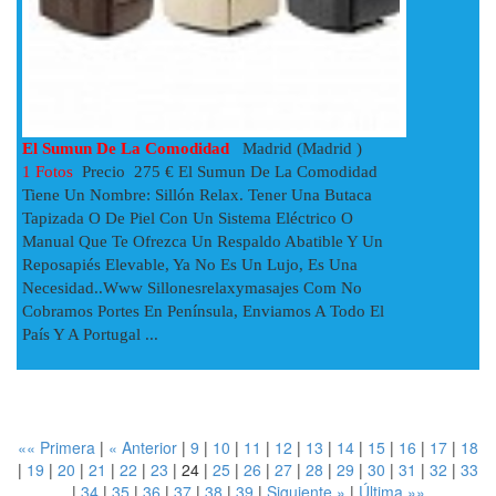
El Sumun De La Comodidad
Madrid (Madrid )
1 Fotos
Precio 275 € El Sumun De La Comodidad
Tiene Un Nombre: Sillón Relax. Tener Una Butaca
Tapizada O De Piel Con Un Sistema Eléctrico O
Manual Que Te Ofrezca Un Respaldo Abatible Y Un
Reposapiés Elevable, Ya No Es Un Lujo, Es Una
Necesidad..www Sillonesrelaxymasajes Com No
Cobramos Portes En Península, Enviamos A Todo El
País Y A Portugal ...
«« Primera
|
« Anterior
|
9
|
10
|
11
|
12
|
13
|
14
|
15
|
16
|
17
|
18
|
19
|
20
|
21
|
22
|
23
|
24
|
25
|
26
|
27
|
28
|
29
|
30
|
31
|
32
|
33
|
34
|
35
|
36
|
37
|
38
|
39
|
Siguiente »
|
Última »»