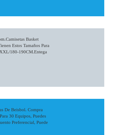
om.Camisetas Basket
Tienen Estos Tamaños Para
4/XXL/180-190CM.Entega
as De Beisbol. Compra
Para 30 Equipos, Puedes
uento Preferencial, Puede