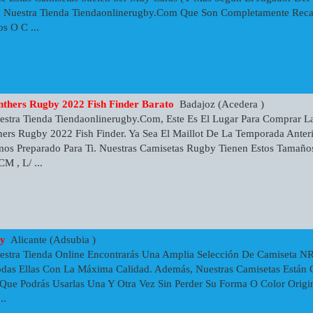
 Nuestra Tienda Tiendaonlinerugby.com Que Son Completamente Reca
os O C ...
thers Rugby 2022 Fish Finder Barato
Badajoz (Acedera )
stra Tienda Tiendaonlinerugby.com, Este Es El Lugar Para Comprar L
ers Rugby 2022 Fish Finder. Ya Sea El Maillot De La Temporada Anteri
 Preparado Para Ti. Nuestras Camisetas Rugby Tienen Estos Tamaños 
 , L/ ...
by
Alicante (Adsubia )
estra Tienda Online Encontrarás Una Amplia Selección De Camiseta N
odas Ellas Con La Máxima Calidad. Además, Nuestras Camisetas Están
 Que Podrás Usarlas Una Y Otra Vez Sin Perder Su Forma O Color Origin
..