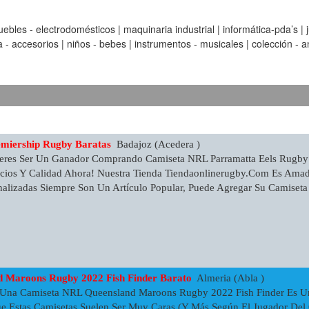
es - electrodomésticos | maquinaria industrial | informática-pda’s | ju
pa - accesorios | niños - bebes | instrumentos - musicales | colección - an
emiership Rugby Baratas
Badajoz (Acedera )
eres Ser Un Ganador Comprando Camiseta NRL Parramatta Eels Rugby 2
ecios Y Calidad Ahora! Nuestra Tienda Tiendaonlinerugby.com Es Amad
alizadas Siempre Son Un Artículo Popular, Puede Agregar Su Camiset
 Maroons Rugby 2022 Fish Finder Barato
Almeria (Abla )
 Una Camiseta NRL Queensland Maroons Rugby 2022 Fish Finder Es U
ue Estas Camisetas Suelen Ser Muy Caras (y Más Según El Jugador Del