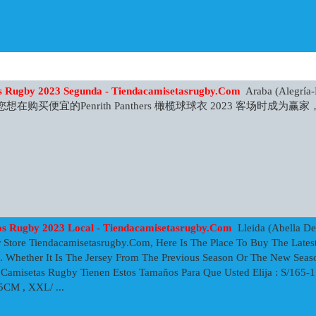
rs Rugby 2023 Segunda - Tiendacamisetasrugby.com
Araba (Alegría-D
 如果您想在购买便宜的Penrith Panthers 橄榄球球衣 2023 客场时
os Rugby 2023 Local - Tiendacamisetasrugby.com
Lleida (Abella De
 Store Tiendacamisetasrugby.com, Here Is The Place To Buy The Lates
 Whether It Is The Jersey From The Previous Season Or The New Seas
s Camisetas Rugby Tienen Estos Tamaños Para Que Usted Elija : S/16
CM , XXL/ ...