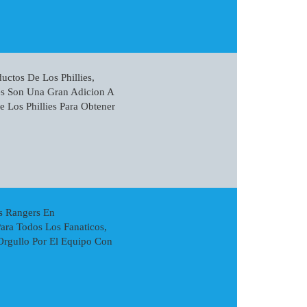
uctos De Los Phillies,
ies Son Una Gran Adicion A
 Los Phillies Para Obtener
s Rangers En
ara Todos Los Fanaticos,
Orgullo Por El Equipo Con