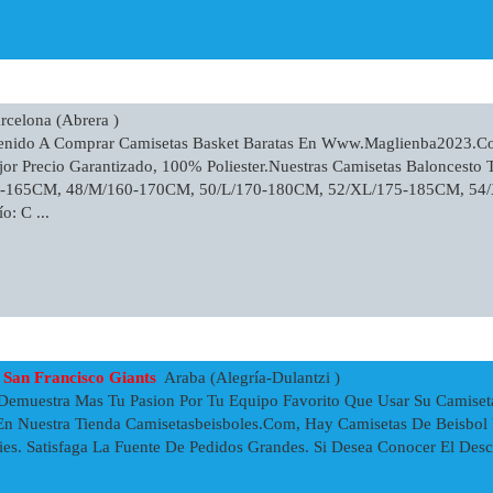
celona (Abrera )
enido A Comprar Camisetas Basket Baratas En Www.maglienba2023.c
or Precio Garantizado, 100% Poliester.Nuestras Camisetas Baloncesto 
55-165CM, 48/M/160-170CM, 50/L/170-180CM, 52/XL/175-185CM, 5
: C ...
San Francisco Giants
Araba (Alegría-Dulantzi )
Demuestra Mas Tu Pasion Por Tu Equipo Favorito Que Usar Su Camiset
 En Nuestra Tienda Camisetasbeisboles.com, Hay Camisetas De Beisbol 
ries. Satisfaga La Fuente De Pedidos Grandes. Si Desea Conocer El Desc