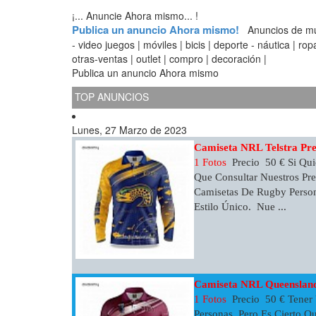
¡... Anuncie Ahora mismo... !
Publica un anuncio Ahora mismo!
Anuncios de muebl
- video juegos | móviles | bicis | deporte - náutica | ro
otras-ventas | outlet | compro | decoración |
Publica un anuncio Ahora mismo
TOP ANUNCIOS
Lunes, 27 Marzo de 2023
Camiseta NRL Telstra Pr
1 Fotos
Precio 50 € Si Qui
Que Consultar Nuestros Pr
Camisetas De Rugby Person
Estilo Único. Nue ...
Camiseta NRL Queensland
1 Fotos
Precio 50 € Tener
Personas. Pero Es Cierto Q