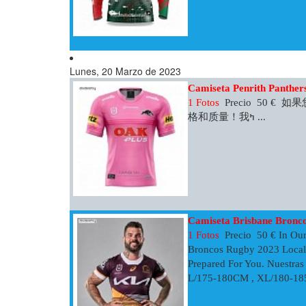
Lunes, 20 Marzo de 2023
Camiseta Penrith Panthe
1 Fotos
Precio 50 €
格和质量！我ߤ ...
Camiseta Brisbane Bronc
1 Fotos
Precio 50 € In Our
Broncos Rugby 2023 Local.
Prepared For You. Nuestra
L/175-180CM , XL/180-185