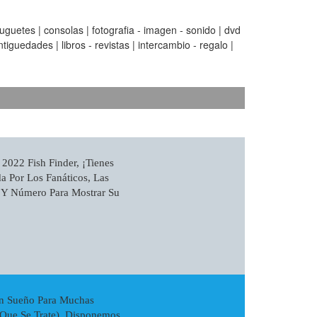
guetes | consolas | fotografia - imagen - sonido | dvd
tiguedades | libros - revistas | intercambio - regalo |
022 Fish Finder, ¡tienes
a Por Los Fanáticos, Las
a Y Número Para Mostrar Su
n Sueño Para Muchas
 Que Se Trate). Disponemos