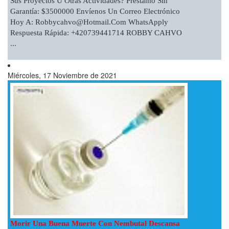
Sus Proyectos U Otras Actividades? Préstamo Sin
Garantía: $3500000 Envíenos Un Correo Electrónico
Hoy A:
Robbycahvo@hotmail.com
WhatsApply
Respuesta Rápida: +420739441714 ROBBY CAHVO
...
Miércoles, 17 Noviembre de 2021
Morir Una Buena Muerte Con Nembutal Descansa