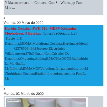
Y Masinformacion..Contacta Con Su Whatsapp Para
Mas ...
Viernes, 22 Mayo de 2020
Heroin, Cocaine, JWH-018, MDPV Ketamine,
Mephedrone 9 Bgtrdxx
Tenerife (Orotava, La )
Precio 1 €
Ketamina,MDMA,mefedrona,cocaína,heroína,AdderallWhatsapp
........ +237650646624correo Electrónico :::
Villalbanestor278@gmail.comCristales
De
Ketamina,oxycotin,Adderall,MATHADONERitalinhidrocodonaefe
La MorfinaLa
MefedronaMDMAMDPVmetilonafenazepambutyloneMDPVcocaín
Clorhidrato CocaínaRitalinhidrocodonacocaína PuraLa
Me ...
Martes, 03 Marzo de 2020