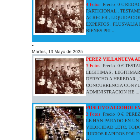
4 Fotos
Precio 0 € RED
PARTICIONAL , TESTAM
ACRECER , LIQUIDACI
EXPERTOS , PLUSVALIA 
BIENES PRI ...
Martes, 13 Mayo de 2025
PEREZ VILLANUEVA A
3 Fotos
Precio 0 € TES
LEGITIMAS , LEGITIMA
DERECHO A HEREDAR , 
CONCURRENCIA CONYUG
ADMINISTRACION HE ...
POSITIVO ALCOHOLEM
3 Fotos
Precio 0 € PERE
LE HAN PARADO EN UN 
VELOCIDAD...ETC, TOD
JUICIOS RAPIDOS POR 