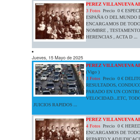
PEREZ VILLANUEVA A
3 Fotos
Precio 0 € ESP
ESPAÑA O DEL MUNDO D
ENCARGAMOS DE TODO ,
NOMBRE , TESTAMENTO
HERENCIAS , ACTA D ...
Jueves, 15 Mayo de 2025
PEREZ VILLANUEVA A
(Vigo )
3 Fotos
Precio 0 € DEL
RESULTADOS, CONDUCCI
PARADO EN UN CONTROL
VELOCIDAD...ETC, TOD
JUICIOS RAPIDOS ...
PEREZ VILLANUEVA A
4 Fotos
Precio 0 € HER
ENCARGAMOS DE TODO ,
REPARTO Y ADJUDICACI