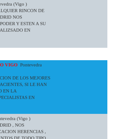
vedra (Vigo )
UALQUIER RINCON DE
ADRID NOS
PODER Y ESTEN A SU
IALIZSADO EN
O VIGO
Pontevedra
NCION DE LOS MEJORES
CIENTES, SI LE HAN
O EN LA
PECIALISTAS EN
evedra (Vigo )
DRID , NOS
CACION HERENCIAS ,
NTOS DE TODO TIPO ,