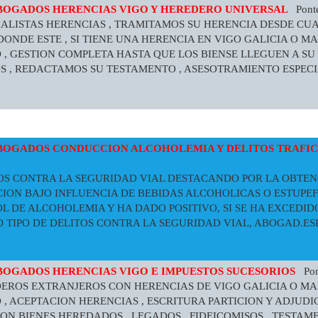
BOGADOS HERENCIAS VIGO Y HEREDERO UNIVERSAL
Ponte
ECIALISTAS HERENCIAS , TRAMITAMOS SU HERENCIA DESDE C
ONDE ESTE , SI TIENE UNA HERENCIA EN VIGO GALICIA O M
 GESTION COMPLETA HASTA QUE LOS BIENSE LLEGUEN A SU 
S , REDACTAMOS SU TESTAMENTO , ASESOTRAMIENTO ESPEC
BOGADOS CONDUCCION ALCOHOLEMIA Y DELITOS TRAFIC
ITOS CONTRA LA SEGURIDAD VIAL DESTACANDO POR LA OBTE
ON BAJO INFLUENCIA DE BEBIDAS ALCOHOLICAS O ESTUPEFA
 DE ALCOHOLEMIA Y HA DADO POSITIVO, SI SE HA EXCEDID
O TIPO DE DELITOS CONTRA LA SEGURIDAD VIAL, ABOGAD.ES
BOGADOS HERENCIAS VIGO E IMPUESTOS SUCESORIOS
Pont
EDEROS EXTRANJEROS CON HERENCIAS DE VIGO GALICIA O MA
 ACEPTACION HERENCIAS , ESCRITURA PARTICION Y ADJUDI
ON BIENES HEREDADOS , LEGADOS , FIDEICOMISOS , TESTAME