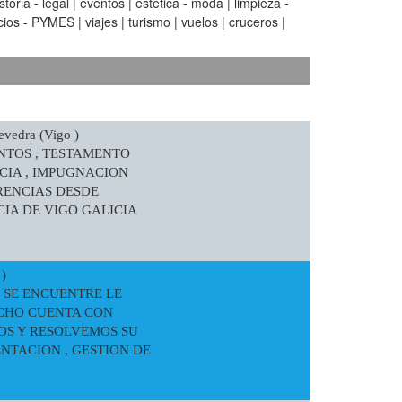
oria - legal | eventos | estetica - moda | limpieza -
ios - PYMES | viajes | turismo | vuelos | cruceros |
vedra (Vigo )
NTOS , TESTAMENTO
CIA , IMPUGNACION
RENCIAS DESDE
IA DE VIGO GALICIA
)
 SE ENCUENTRE LE
ACHO CUENTA CON
OS Y RESOLVEMOS SU
NTACION , GESTION DE