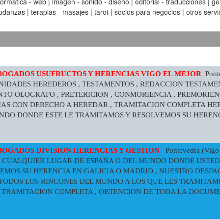
matica - web | imagen - sonido - diseño | editorial - traducciones | gest
anzas | terapias - masajes | tarot | socios para negocios | otros servic
BOGADOS USUFRUCTOS Y HERENCIAS VIGO EL MEJOR
Ponte
UNIDADES HEREDEROS , TESTAMENTOS , REDACCION TESTAME
TO OLOGRAFO , PRETERICION , CONMORIENCIA , PREMORIEN
NAS CON DERECHO A HEREDAR , TRAMITACION COMPLETA HE
DO DONDE ESTE LE TRAMITAMOS Y RESOLVEMOS SU HERENC
BOGADOS DIVISION HERENCIAS Y GESTION
Pontevedra (Vigo 
DE CUALQUIER LUGAR DE ESPAÑA O DEL MUNDO DONDE USTED
EMOS SU HERENCIA EN GALICIA O MADRID , NUESTRO DESP
 TODOS LOS RINCONES DEL MUNDO A LOS QUE LES TRAMITAM
, TRAMITACION COMPLETA , OBTENCION DE TODA LA DOCUME