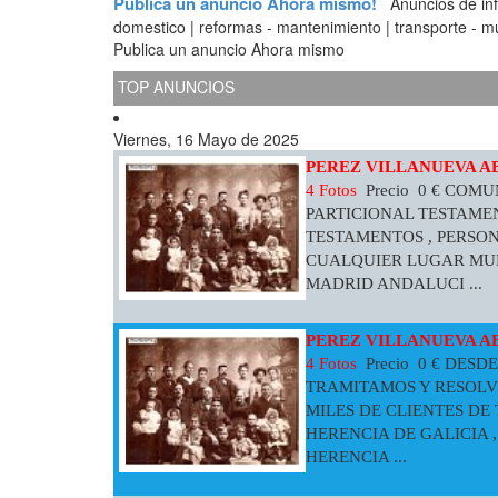
Publica un anuncio Ahora mismo!
Anuncios de infor
domestico | reformas - mantenimiento | transporte - mud
Publica un anuncio Ahora mismo
TOP ANUNCIOS
Viernes, 16 Mayo de 2025
PEREZ VILLANUEVA A
4 Fotos
Precio 0 € COM
PARTICIONAL TESTAMEN
TESTAMENTOS , PERSO
CUALQUIER LUGAR MUN
MADRID ANDALUCI ...
PEREZ VILLANUEVA A
4 Fotos
Precio 0 € DES
TRAMITAMOS Y RESOLV
MILES DE CLIENTES DE
HERENCIA DE GALICIA 
HERENCIA ...