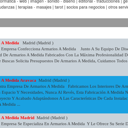
matica - web | imagen - sonido - diseño | editorial - traducciones | gest
anzas | terapias - masajes | tarot | socios para negocios | otros servic
s A Medida
Madrid (Madrid )
a Empresa Confecciona Armarios A Medida Junto A Su Equipo De Dise
d De Armarios A Medida Fabricados Con La Máxima Profesionalidad De
e Buscas Solicita Presupuestos De Armarios A Medida, Cuidamos Todos
s A Medida Aravaca
Madrid (Madrid )
stra Empresa De Armarios A Medida Fabricamos Los Interiores De Ar
 Espacio Y Necesidades, Nunca Al Revés, Esta Fabricación A Medida No
oyecto Y Acabado Adaptándonos A Las Características De Cada Instala
 Medida ...
s A Medida Madrid
Madrid (Madrid )
 Empresa Se Especializa En Armarios A Medida Y Le Ofrece Su Serie 