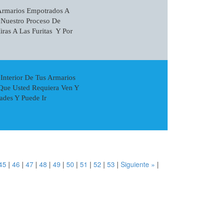
Armarios Empotrados A
 Nuestro Proceso De
ras A Las Furitas Y Por
nterior De Tus Armarios
Que Usted Requiera Ven Y
ades Y Puede Ir
45
|
46
|
47
|
48
|
49
|
50
|
51
|
52
|
53
|
Siguiente »
|