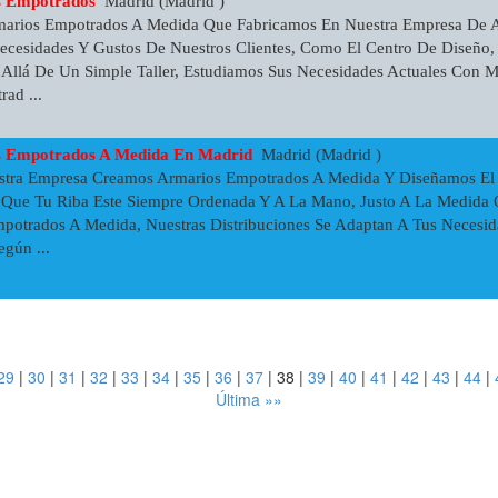
s Empotrados
Madrid (Madrid )
marios Empotrados A Medida Que Fabricamos En Nuestra Empresa De 
ecesidades Y Gustos De Nuestros Clientes, Como El Centro De Diseño,
llá De Un Simple Taller, Estudiamos Sus Necesidades Actuales Con Mi
ad ...
s Empotrados A Medida En Madrid
Madrid (Madrid )
stra Empresa Creamos Armarios Empotrados A Medida Y Diseñamos El I
Que Tu Riba Este Siempre Ordenada Y A La Mano, Justo A La Medida 
mpotrados A Medida, Nuestras Distribuciones Se Adaptan A Tus Necesid
gún ...
29
|
30
|
31
|
32
|
33
|
34
|
35
|
36
|
37
|
38
|
39
|
40
|
41
|
42
|
43
|
44
|
Última »»