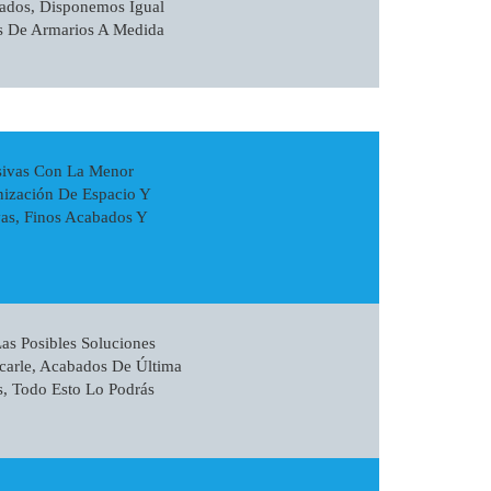
ados, Disponemos Igual
s De Armarios A Medida
sivas Con La Menor
nización De Espacio Y
as, Finos Acabados Y
s Posibles Soluciones
carle, Acabados De Última
s, Todo Esto Lo Podrás