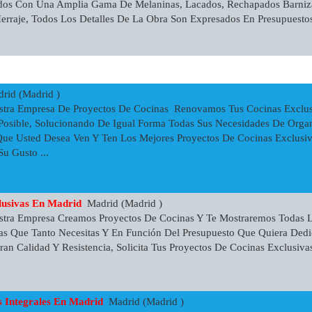
ados Con Una Amplia Gama De Melaninas, Lacados, Rechapados Barniz
raje, Todos Los Detalles De La Obra Son Expresados En Presupuesto
id (Madrid )
stra Empresa De Proyectos De Cocinas Renovamos Tus Cocinas Exclu
Posible, Solucionando De Igual Forma Todas Sus Necesidades De Orga
e Usted Desea Ven Y Ten Los Mejores Proyectos De Cocinas Exclusiv
Su Gusto ...
lusivas En Madrid
Madrid (Madrid )
tra Empresa Creamos Proyectos De Cocinas Y Te Mostraremos Todas La
vas Que Tanto Necesitas Y En Función Del Presupuesto Que Quiera Dedi
ran Calidad Y Resistencia, Solicita Tus Proyectos De Cocinas Exclusiva
 Integrales En Madrid
Madrid (Madrid )