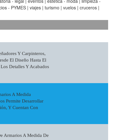
oria - legal | eventos | estetica - moda | limpieza -
ios - PYMES | viajes | turismo | vuelos | cruceros |
ñadores Y Carpinteros,
sde El Diseño Hasta El
 Los Detalles Y Acabados
marios A Medida
s Permite Desarrollar
ción, Y Cuentan Con
De Armarios A Medida De