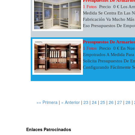
Presupuestos De Armario
1 Fotos
Precio 0 € Los Ar
Medida Se Centra En Las N
Fabricación Va Mucho Más A
Eso Presupuestos De Empotr
Presupuestos De Armario
1 Fotos
Precio 0 € En Nue
Empotrados A Medida Para 
Solicita Presupuestos De E
Configurando Fácilmente Se
«« Primera
|
« Anterior
|
23
|
24
|
25
|
26
|
27
|
28
|
Enlaces Patrocinados