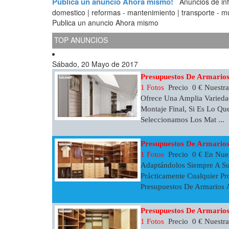
Publica un anuncio Ahora mismo!
Anuncios de infor
domestico | reformas - mantenimiento | transporte - mud
Publica un anuncio Ahora mismo
TOP ANUNCIOS
Sábado, 20 Mayo de 2017
Presupuestos De Armario
1 Fotos
Precio 0 € Nuestr
Ofrece Una Amplia Varieda
Montaje Final, Si Es Lo Qu
Seleccionamos Los Mat ...
Presupuestos De Armario
1 Fotos
Precio 0 € En Nue
Adaptándolos Siempre A Su
Prácticamente Cualquier Pr
Presupuestos De Armarios A
Presupuestos De Armario
1 Fotos
Precio 0 € Nuestra