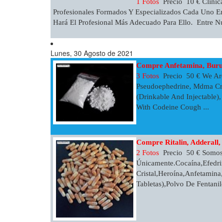
1 Fotos
Precio 10 € Clinic
Profesionales Formados Y Especializados Cada Uno E
Hará El Profesional Más Adecuado Para Ello. Entre Nue
Lunes, 30 Agosto de 2021
Compre Anfetamina, Buru
3 Fotos
Precio 50 € We Are
Pseudoephedrine, Mdma Cr
(Drinkable And Injectable)
With Codeine Cough ...
Compre Ritalin, Adderall,
2 Fotos
Precio 50 € Somos 
Únicamente.Cocaína,Efedri
Cristal,Heroína,Anfetamin
Tabletas),Polvo De Fentanil