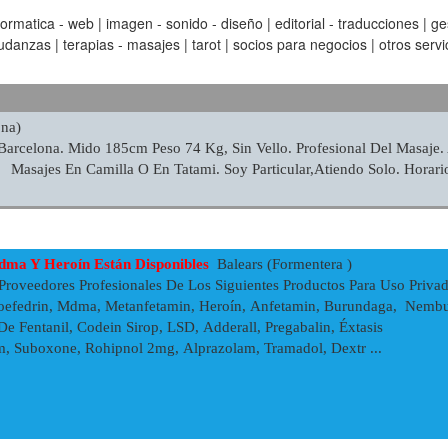
matica - web | imagen - sonido - diseño | editorial - traducciones | gest
anzas | terapias - masajes | tarot | socios para negocios | otros servic
na)
Barcelona. Mido 185cm Peso 74 Kg, Sin Vello. Profesional Del Masaje.
 Masajes En Camilla O En Tatami. Soy Particular,atiendo Solo. Horar
dma Y Heroín Están Disponibles
Balears (Formentera )
roveedores Profesionales De Los Siguientes Productos Para Uso Priva
oefedrin, Mdma, Metanfetamin, Heroín, Anfetamin, Burundaga, Nembu
e Fentanil, Codein Sirop, LSD, Adderall, Pregabalin, Éxtasis
m, Suboxone, Rohipnol 2mg, Alprazolam, Tramadol, Dextr ...