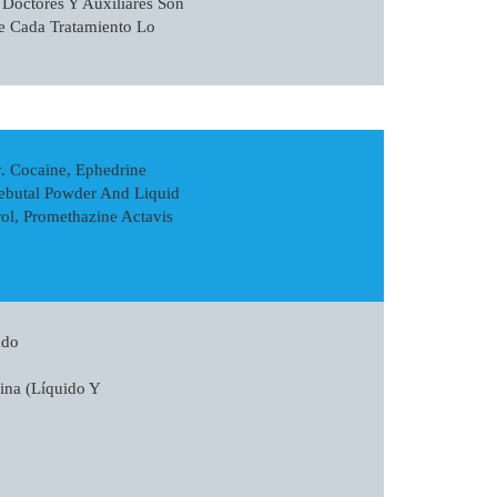
Doctores Y Auxiliares Son
e Cada Tratamiento Lo
y. Cocaine, Ephedrine
ebutal Powder And Liquid
rol, Promethazine Actavis
ado
ina (líquido Y