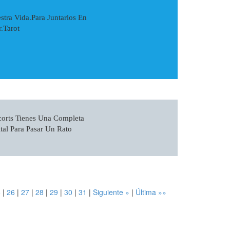
tra Vida.Para Juntarlos En
.Tarot
orts Tienes Una Completa
tal Para Pasar Un Rato
5
|
26
|
27
|
28
|
29
|
30
|
31
|
Siguiente »
|
Última »»