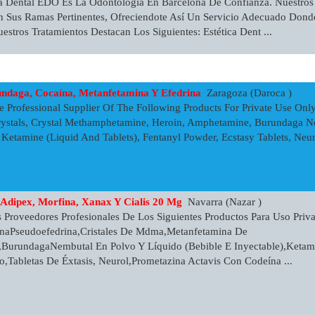
a Dental EDO Es La Odontologia En Barcelona De Confianza. Nuestros 
n Sus Ramas Pertinentes, Ofreciendote Así Un Servicio Adecuado Dond
stros Tratamientos Destacan Los Siguientes: Estética Dent ...
ndaga, Cocaína, Metanfetamina Y Efedrina
Zaragoza (Daroca )
 Professional Supplier Of The Following Products For Private Use Onl
ystals, Crystal Methamphetamine, Heroin, Amphetamine, Burundaga N
, Ketamine (Liquid And Tablets), Fentanyl Powder, Ecstasy Tablets, Neu
 Adipex, Morfina, Xanax Y Cialis 20 Mg
Navarra (Nazar )
Proveedores Profesionales De Los Siguientes Productos Para Uso Priv
naPseudoefedrina,Cristales De Mdma,metanfetamina De
a,BurundagaNembutal En Polvo Y Líquido (bebible E Inyectable),Ketam
o,Tabletas De Éxtasis, Neurol,Prometazina Actavis Con Codeína ...