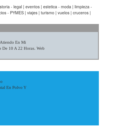
oria - legal | eventos | estetica - moda | limpieza -
ios - PYMES | viajes | turismo | vuelos | cruceros |
 Atiendo En Mi
io De 10 A 22 Horas. Web
do
tal En Polvo Y