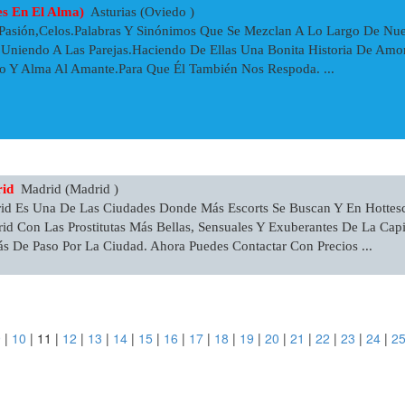
s En El Alma)
Asturias (Oviedo )
asión,Celos.Palabras Y Sinónimos Que Se Mezclan A Lo Largo De Nues
.Uniendo A Las Parejas.Haciendo De Ellas Una Bonita Historia De Amor
o Y Alma Al Amante.Para Que Él También Nos Respoda. ...
rid
Madrid (Madrid )
id Es Una De Las Ciudades Donde Más Escorts Se Buscan Y En Hottesc
id Con Las Prostitutas Más Bellas, Sensuales Y Exuberantes De La Capi
s De Paso Por La Ciudad. Ahora Puedes Contactar Con Precios ...
9
|
10
|
11
|
12
|
13
|
14
|
15
|
16
|
17
|
18
|
19
|
20
|
21
|
22
|
23
|
24
|
2