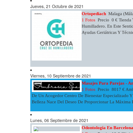
Jueves, 21 Octubre de 2021
Ortopediach
Malaga (Mála
1 Fotos
Precio 0 € Tienda 
Humilladero. En Este Sentid
Ayudas Geriátricas Y Técni
Viernes, 10 Septiembre de 2021
Masajes Para Parejas - A
1 Fotos
Precio 8017 € Ambr
De Un Acogedor Centro De Bienestar Especializado Y
Belleza Nace Del Deseo De Proporcionar La Máxima Rel
Lunes, 06 Septiembre de 2021
Odontologia En Barcelona