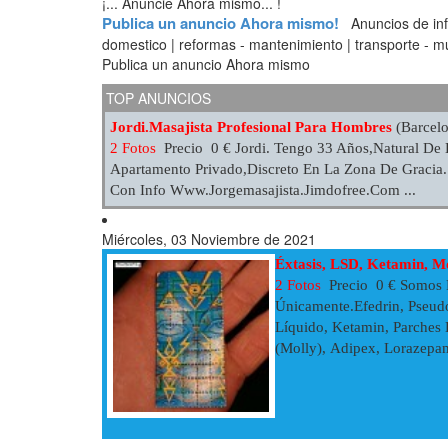
¡... Anuncie Ahora mismo... !
Publica un anuncio Ahora mismo!
Anuncios de infor
domestico | reformas - mantenimiento | transporte - mud
Publica un anuncio Ahora mismo
TOP ANUNCIOS
Jordi.Masajista Profesional Para Hombres
(Barcelo
2 Fotos
Precio 0 € Jordi. Tengo 33 Años,natural De 
Apartamento Privado,discreto En La Zona De Gracia.
Con Info Www.jorgemasajista.jimdofree.com ...
Miércoles, 03 Noviembre de 2021
Éxtasis, LSD, Ketamin, M
2 Fotos
Precio 0 € Somos P
Únicamente.Efedrin, Pseud
Líquido, Ketamin, Parches D
(molly), Adipex, Lorazepa