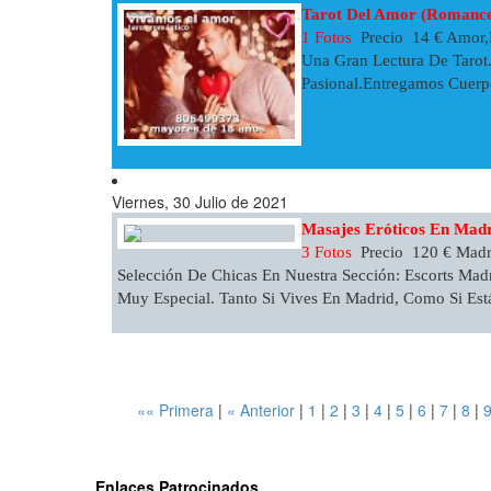
Tarot Del Amor (Romance
1 Fotos
Precio 14 € Amor,P
Una Gran Lectura De Tarot
Pasional.Entregamos Cuerp
Viernes, 30 Julio de 2021
Masajes Eróticos En Mad
3 Fotos
Precio 120 € Madr
Selección De Chicas En Nuestra Sección: Escorts Madr
Muy Especial. Tanto Si Vives En Madrid, Como Si Está
«« Primera
|
« Anterior
|
1
|
2
|
3
|
4
|
5
|
6
|
7
|
8
|
Enlaces Patrocinados