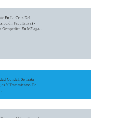
nte En La Cruz Del
ripción Facultativa) -
a Ortopédica En Málaga. ...
ad Condal. Se Trata
jes Y Tratamientos De
...