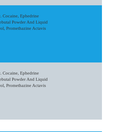
y. Cocaine, Ephedrine
ebutal Powder And Liquid
rol, Promethazine Actavis
y. Cocaine, Ephedrine
ebutal Powder And Liquid
rol, Promethazine Actavis