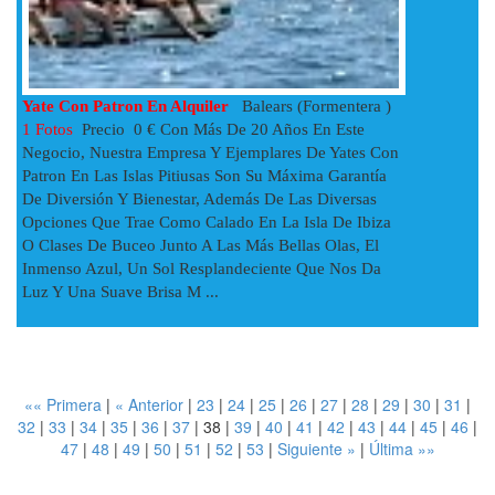
Yate Con Patron En Alquiler
Balears (Formentera )
1 Fotos
Precio 0 € Con Más De 20 Años En Este
Negocio, Nuestra Empresa Y Ejemplares De Yates Con
Patron En Las Islas Pitiusas Son Su Máxima Garantía
De Diversión Y Bienestar, Además De Las Diversas
Opciones Que Trae Como Calado En La Isla De Ibiza
O Clases De Buceo Junto A Las Más Bellas Olas, El
Inmenso Azul, Un Sol Resplandeciente Que Nos Da
Luz Y Una Suave Brisa M ...
«« Primera
|
« Anterior
|
23
|
24
|
25
|
26
|
27
|
28
|
29
|
30
|
31
|
32
|
33
|
34
|
35
|
36
|
37
|
38
|
39
|
40
|
41
|
42
|
43
|
44
|
45
|
46
|
47
|
48
|
49
|
50
|
51
|
52
|
53
|
Siguiente »
|
Última »»