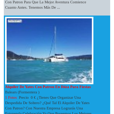
Con Patron Para Que La Mejor Aventura Comience
Cuanto Antes. Tenemos Más De ...
Alquiler De Yates Con Patron En Ibiza Para Fiestas
Balears (Formentera )
1 Fotos
Precio 0 € ¿Tienes Que Organizar Una
Despedida De Soltero? ¿Qué Tal El Alquiler De Yates
Con Patron? Con Nuestra Empresa Lograrás Una
Estupenda Celebración Ya Que Poseemos Los Mejores