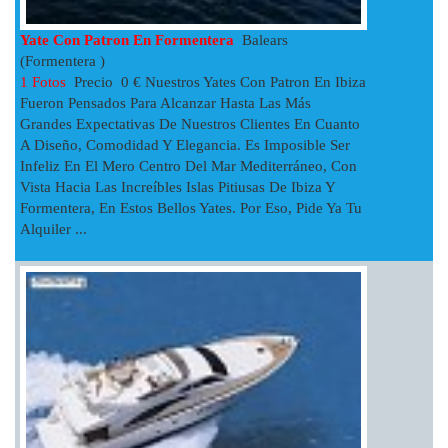
Yate Con Patron En Formentera
Balears
(Formentera )
1 Fotos
Precio 0 € Nuestros Yates Con Patron En Ibiza
Fueron Pensados Para Alcanzar Hasta Las Más
Grandes Expectativas De Nuestros Clientes En Cuanto
A Diseño, Comodidad Y Elegancia. Es Imposible Ser
Infeliz En El Mero Centro Del Mar Mediterráneo, Con
Vista Hacia Las Increíbles Islas Pitiusas De Ibiza Y
Formentera, En Estos Bellos Yates. Por Eso, Pide Ya Tu
Alquiler ...