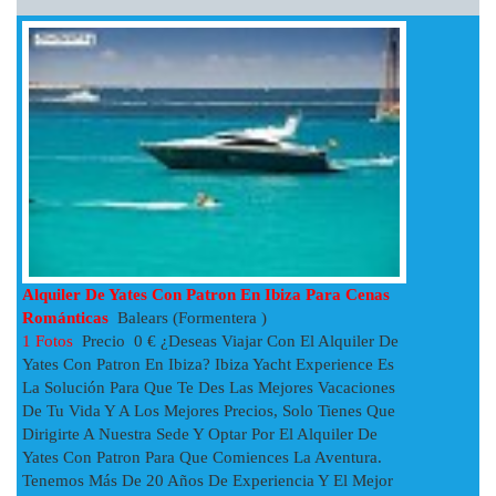
Alquiler De Yates Con Patron En Ibiza Para Cenas
Románticas
Balears (Formentera )
1 Fotos
Precio 0 € ¿Deseas Viajar Con El Alquiler De
Yates Con Patron En Ibiza? Ibiza Yacht Experience Es
La Solución Para Que Te Des Las Mejores Vacaciones
De Tu Vida Y A Los Mejores Precios, Solo Tienes Que
Dirigirte A Nuestra Sede Y Optar Por El Alquiler De
Yates Con Patron Para Que Comiences La Aventura.
Tenemos Más De 20 Años De Experiencia Y El Mejor