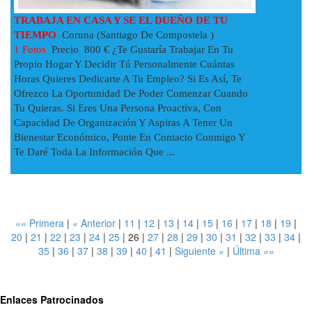
TRABAJA EN CASA Y SE EL DUEÑO DE TU
TIEMPO
Coruna (Santiago De Compostela )
1 Fotos
Precio 800 € ¿Te Gustaría Trabajar En Tu
Propio Hogar Y Decidir Tú Personalmente Cuántas
Horas Quieres Dedicarte A Tu Empleo? Si Es Así, Te
Ofrezco La Oportunidad De Poder Comenzar Cuando
Tu Quieras. Si Eres Una Persona Proactiva, Con
Capacidad De Organización Y Aspiras A Tener Un
Bienestar Económico, Ponte En Contacto Conmigo Y
Te Daré Toda La Información Que ...
«« Primera
|
« Anterior
|
11
|
12
|
13
|
14
|
15
|
16
|
17
|
18
|
19
|
20
|
21
|
22
|
23
|
24
|
25
|
26
|
27
|
28
|
29
|
30
|
31
|
32
|
33
|
34
|
35
|
36
|
37
|
38
|
39
|
40
|
41
|
Siguiente »
|
Última »»
Enlaces Patrocinados