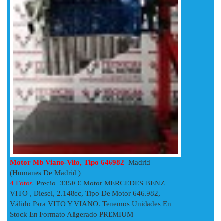
Motor Mb Viano-Vito, Tipo 646982
Madrid
(Humanes De Madrid )
4 Fotos
Precio 3350 € Motor MERCEDES-BENZ
VITO , Diesel, 2.148cc, Tipo De Motor 646.982,
Válido Para VITO Y VIANO. Tenemos Unidades En
Stock En Formato Aligerado PREMIUM