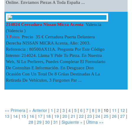
Online. Enviamos Piezas A Toda España ...
214024 Cerradura Nissan Micra Acenta
Valencia
(Valencia )
3 Fotos
Precio 35 € Cerradura Puerta Delantera
Derecha NISSAN MICRA Acenta, Año: 2003.
Referencia : 80500AX11A. Pregunta Por Este Código
Interno: 214024. Llama Y Pide Tu Pieza. En Nuestra
Web, Si Lo Prefieres, Puedes Completar El Formulario
De Consultas E Información. En Desguace Don
Ocasión Con Un Total De 8 Grúas Destinadas A La
Retirada De Vehículos, 3 Furgones Par ...
«« Primera
|
« Anterior
|
1
|
2
|
3
|
4
|
5
|
6
|
7
|
8
|
9
|
10
|
11
|
12
|
13
|
14
|
15
|
16
|
17
|
18
|
19
|
20
|
21
|
22
|
23
|
24
|
25
|
26
|
27
|
28
|
29
|
30
|
31
|
Siguiente »
|
Última »»