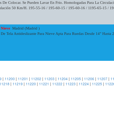
es De Colocar. Se Pueden Lavar En Frio. Homologadas Para La Circula
lación 50 Km/h. 195-55-16 / 195-60-15 / 195-60-16 / 1195-65-15 / 19
 Nieve
Madrid (Madrid )
De Tela Antideslizante Para Nieve Apta Para Ruedas Desde 14" Hasta 
9
|
11200
|
11201
|
11202
|
11203
|
11204
|
11205
|
11206
|
11207
|
1
11218
|
11219
|
11220
|
11221
|
11222
|
11223
|
11224
|
11225
|
1122