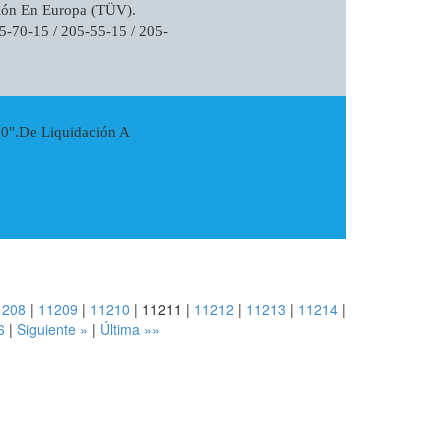
ción En Europa (TÜV).
5-70-15 / 205-55-15 / 205-
20".De Liquidación A
1208
|
11209
|
11210
|
11211
|
11212
|
11213
|
11214
|
6
|
Siguiente »
|
Última »»