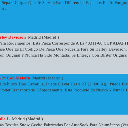
 Separa Cargas Que Te Servirá Para Diferenciar Espacios En Tu Furgon
m ...
rley Davidson
Madrid (Madrid )
Para Rodamientos. Esta Pieza Corresponde A La 48311-60 CUP ADAPTE
se Que Es El Código De Pieza Que Necesita Para Su Harley Davidson. 
n Original Y Nunca Ha Sido Montada. Se Entrega Con Blíster Original. 
a 2t Con Maletín
Madrid (Madrid )
idráulico Tipo Carretilla, Puede Elevar Hasta 2T (2.000 Kg). Puede 
 Poder Transportarlo Cómodamente. Este Producto Es Nuevo Y Nunca H
lla L
Madrid (Madrid )
s Textiles Snow Gecko Fabricadas Por AutoSock Para Neumáticos (ver