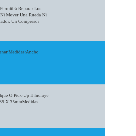
Permitirá Reparar Los
, Ni Mover Una Rueda Ni
llador, Un Compresor
renar.Medidas:Ancho
lque O Pick-Up E Incluye
 - 35 X 35mmMedidas