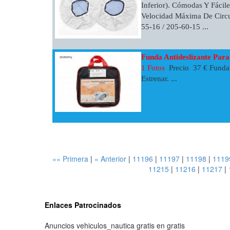
Inferior). Cómodas Y Fácil
Velocidad Máxima De Circu
55-16 / 205-60-15 ...
Funda Antideslizante Para
1 Fotos
Precio 37 € Funda 
Estrenar. ...
«« Primera
|
« Anterior
|
11196
|
11197
|
11198
|
1119
11215
|
11216
|
11217
|
Enlaces Patrocinados
Anuncios vehiculos_nautica gratis en gratis