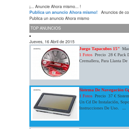
¡... Anuncie Ahora mismo... !
Publica un anuncio Ahora mismo!
Anuncios de coch
Publica un anuncio Ahora mismo
TOP ANUNCIOS
Jueves, 16 Abril de 2015
Juego Tapacubos 15"
Madr
1 Fotos
Precio 28 € Pack D
Cremallera, Para Llanta De 1
Sistema De Navegación G
1 Fotos
Precio 37 € Siste
Un Cd De Instalación, Sop
Instrucciones De Uso. ...