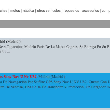
es | motos | náutica | otros vehículos | repuestos - accesorios | comp
id (Madrid )
e 4 Tapacubos Modelo Paris De La Marca Capriss. Se Entrega En Su Bo
5". ...
ps Sony Nav-U Nv-U82
Madrid (Madrid )
ma De Navegación Por Satélite GPS Sony Nav-U NV-U82. Cuenta Con Un
orte De Ventosa, Una Bolsa De Transporte Y Protección, Un Cargador 