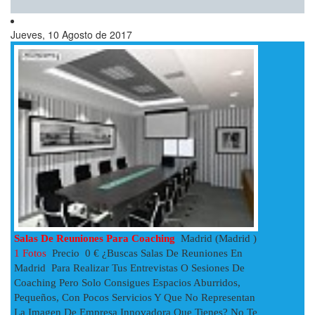
Jueves, 10 Agosto de 2017
Salas De Reuniones Para Coaching
Madrid (Madrid )
1 Fotos
Precio 0 € ¿Buscas Salas De Reuniones En
Madrid Para Realizar Tus Entrevistas O Sesiones De
Coaching Pero Solo Consigues Espacios Aburridos,
Pequeños, Con Pocos Servicios Y Que No Representan
La Imagen De Empresa Innovadora Que Tienes? No Te