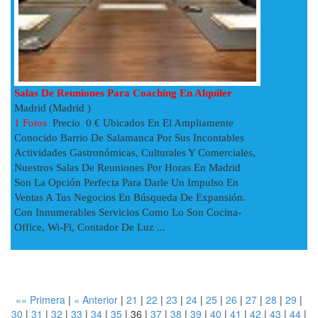
Salas De Reuniones Para Coaching En Alquiler
Madrid (Madrid )
1 Fotos
Precio 0 € Ubicados En El Ampliamente
Conocido Barrio De Salamanca Por Sus Incontables
Actividades Gastronómicas, Culturales Y Comerciales,
Nuestros Salas De Reuniones Por Horas En Madrid
Son La Opción Perfecta Para Darle Un Impulso En
Ventas A Tus Negocios En Búsqueda De Expansión.
Con Innumerables Servicios Como Lo Son Cocina-
Office, Wi-Fi, Contador De Luz ...
«« Primera
|
« Anterior
|
21
|
22
|
23
|
24
|
25
|
26
|
27
|
28
|
29
|
30
|
31
|
32
|
33
|
34
|
35
|
36
|
37
|
38
|
39
|
40
|
41
|
42
|
43
|
44
|