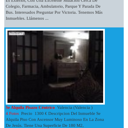
Es Exterior, Con Una Excelente Situación Cerca De
Colegio, Farmacia, Ambulatorio, Parque Y Parada De
Bus. Interesados Preguntar Por Victoria. Tenemos Más
Inmuebles. Llámenos ...
Se Alquila Pisazo Céntrico
Valencia (Valencia )
4 Fotos
Precio 1300 € Descripcion Del Inmueble Se
Alquila Piso Con Ascensor Muy Luminoso En La Zona
De Jesús. Tiene Una Superficie De 180 M2,