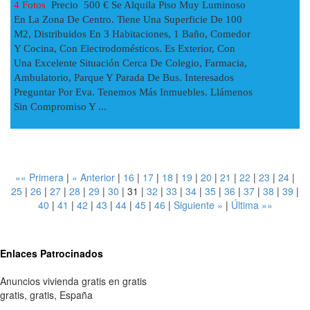
4 Fotos
Precio 500 € Se Alquila Piso Muy Luminoso
En La Zona De Centro. Tiene Una Superficie De 100
M2, Distribuidos En 3 Habitaciones, 1 Baño, Comedor
Y Cocina, Con Electrodomésticos. Es Exterior, Con
Una Excelente Situación Cerca De Colegio, Farmacia,
Ambulatorio, Parque Y Parada De Bus. Interesados
Preguntar Por Eva. Tenemos Más Inmuebles. Llámenos
Sin Compromiso Y ...
«« Primera
|
« Anterior
|
16
|
17
|
18
|
19
|
20
|
21
|
22
|
23
|
24
|
25
|
26
|
27
|
28
|
29
|
30
|
31
|
32
|
33
|
34
|
35
|
36
|
37
|
38
|
39
|
40
|
41
|
42
|
43
|
44
|
45
|
46
|
Siguiente »
|
Última »»
Enlaces Patrocinados
Anuncios vivienda gratis en gratis
gratis
,
gratis
,
España