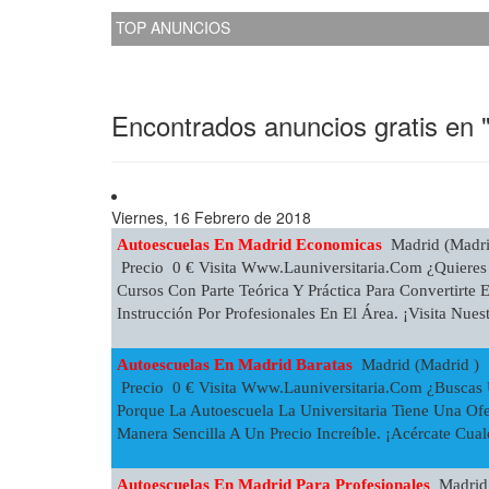
TOP ANUNCIOS
Encontrados anuncios gratis en 
Viernes, 16 Febrero de 2018
Autoescuelas En Madrid Economicas
Madrid (Madri
Precio 0 € Visita Www.launiversitaria.com ¿quieres
Cursos Con Parte Teórica Y Práctica Para Convertirte
Instrucción Por Profesionales En El Área. ¡visita Nues
Autoescuelas En Madrid Baratas
Madrid (Madrid )
Precio 0 € Visita Www.launiversitaria.com ¿buscas 
Porque La Autoescuela La Universitaria Tiene Una Of
Manera Sencilla A Un Precio Increíble. ¡acércate Cual
Autoescuelas En Madrid Para Profesionales
Madrid 