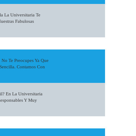
a La Universitaria Te
uestras Fabulosas
, No Te Preocupes Ya Que
Sencilla. Contamos Con
l? En La Universitaria
Responsables Y Muy