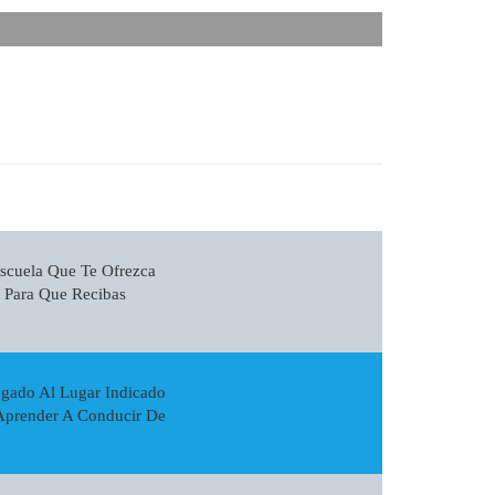
scuela Que Te Ofrezca
a Para Que Recibas
egado Al Lugar Indicado
 Aprender A Conducir De