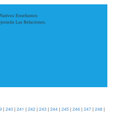
s Nativos Enseñamos
jorarán Las Relaciones,
9
|
240
|
241
|
242
|
243
|
244
|
245
|
246
|
247
|
248
|