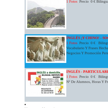
1 Fotos
Precio 0 € Biling
INGLÉS ¡Y CHINO! - S
1 Fotos
Precio 0 € Bilingu
Vocabulario Y Frases Hecha
Negocios Y Promoción Perso
INGLÉS - PARTICULAR
1 Fotos
Precio 0 € Biling
Nº De Alumnos, Horas Y Fr