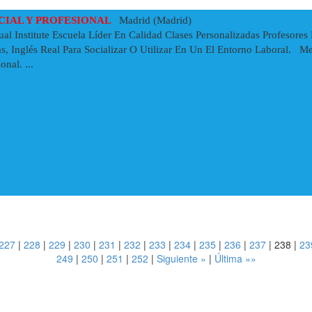
OCIAL Y PROFESIONAL
Madrid (Madrid)
al Institute Escuela Líder En Calidad Clases Personalizadas Profesore
s, Inglés Real Para Socializar O Utilizar En Un El Entorno Laboral. Me
nal. ...
227
|
228
|
229
|
230
|
231
|
232
|
233
|
234
|
235
|
236
|
237
|
238
|
23
249
|
250
|
251
|
252
|
Siguiente »
|
Última »»