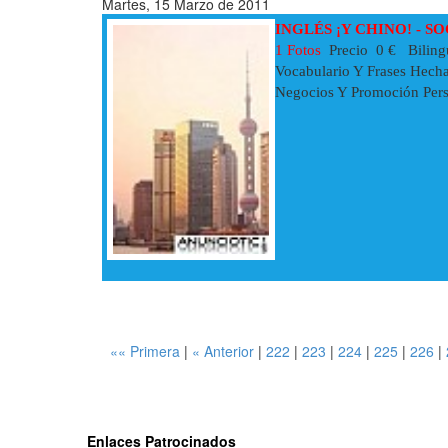
Martes, 15 Marzo de 2011
INGLÉS ¡Y CHINO! - S
1 Fotos
Precio 0 € Bilingu
Vocabulario Y Frases Hecha
Negocios Y Promoción Perso
«« Primera
|
« Anterior
|
222
|
223
|
224
|
225
|
226
|
Enlaces Patrocinados