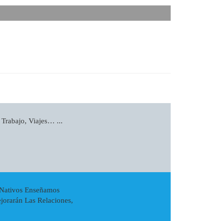
 Trabajo, Viajes… ...
s Nativos Enseñamos
jorarán Las Relaciones,