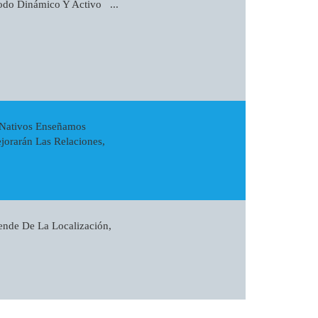
do Dinámico Y Activo ...
s Nativos Enseñamos
jorarán Las Relaciones,
ende De La Localización,