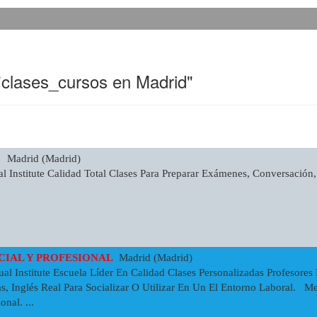
"clases_cursos en Madrid"
S
Madrid (Madrid)
l Institute Calidad Total Clases Para Preparar Exámenes, Conversación,
OCIAL Y PROFESIONAL
Madrid (Madrid)
al Institute Escuela Líder En Calidad Clases Personalizadas Profesore
s, Inglés Real Para Socializar O Utilizar En Un El Entorno Laboral. Me
nal. ...