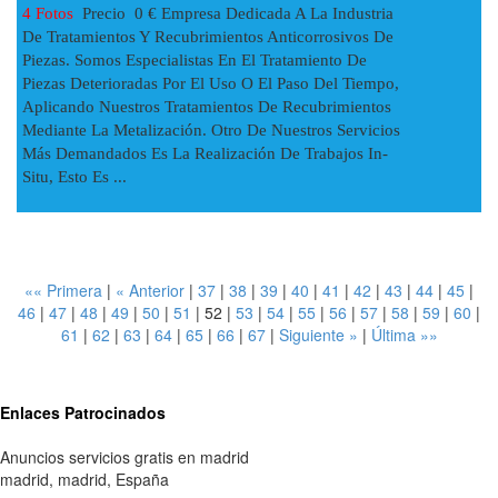
4 Fotos
Precio 0 € Empresa Dedicada A La Industria
De Tratamientos Y Recubrimientos Anticorrosivos De
Piezas. Somos Especialistas En El Tratamiento De
Piezas Deterioradas Por El Uso O El Paso Del Tiempo,
Aplicando Nuestros Tratamientos De Recubrimientos
Mediante La Metalización. Otro De Nuestros Servicios
Más Demandados Es La Realización De Trabajos In-
Situ, Esto Es ...
«« Primera
|
« Anterior
|
37
|
38
|
39
|
40
|
41
|
42
|
43
|
44
|
45
|
46
|
47
|
48
|
49
|
50
|
51
|
52
|
53
|
54
|
55
|
56
|
57
|
58
|
59
|
60
|
61
|
62
|
63
|
64
|
65
|
66
|
67
|
Siguiente »
|
Última »»
Enlaces Patrocinados
Anuncios servicios gratis en madrid
madrid
,
madrid
,
España