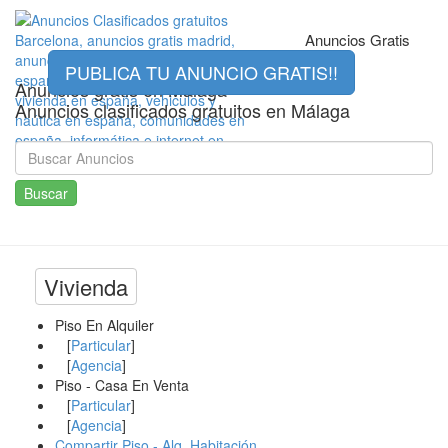
Anuncios Gratis
Málaga
PUBLICA TU ANUNCIO GRATIS!!
Anuncios gratis en Málaga
Anuncios clasificados gratuitos en Málaga
Buscar
Vivienda
Piso En Alquiler
[
Particular
]
[
Agencia
]
Piso - Casa En Venta
[
Particular
]
[
Agencia
]
Compartir Piso - Alq. Habitación