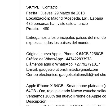
SKYPE
Contacto :
Fecha:
Jueves, 29 Marzo de 2018
Localización:
Madrid (Acebeda, La) , España
475 personas han visto este anuncio
Precio:
480
Entregamos a los principales países del mundo
express a todos los países del mundo.
Original nuevo Apple iPhone X 64GB / 256GB
Gráfico de WhatsApp: +447422833978
Llámenos aquí o WhatsApp: +27792791817
E-mail:
gadgetsolutionslimited@gmail.com
Correo electrónico:
gadgetsolutionsltd@net-sh
Apple iPhone X 64GB - Smartphone plateado (
64GB - Oro, rojo, plateado Nuevo estuche sella
Vendemos 100% del nuevo iPhone de Apple con
Descripción.============