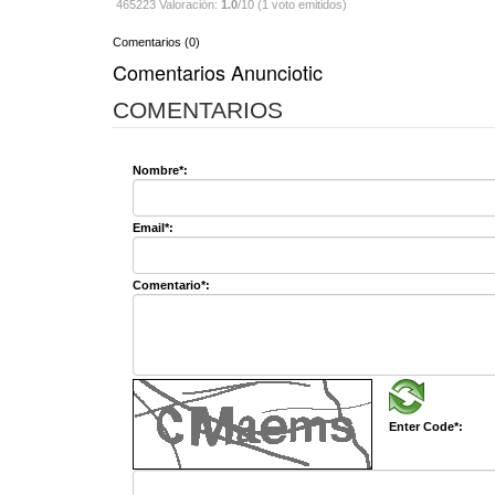
465223 Valoración:
1.0
/10 (1 voto emitidos)
Comentarios (0)
Comentarios Anunciotic
COMENTARIOS
Nombre*:
Email*:
Comentario*:
Enter Code*: