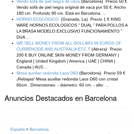
Vendo sofá de piel negra de vaca
(Barcelona)
Precio 50 €
Vendo sofá de piel negra original de vaca por 50 €. Ancho
180 cm. Profundo 90 cm. Está en Barcelona. ...
HORNO ECOLOGICO
(Granada, La)
Precio 1 € KING
WARE HORNOS ECOLOGICOS " DUAL " PARA POLLOS A
LA BRASA MODELO EXCLUSIVO FUNCIONAMIENTO "
DUA ...
WE SELL MONEY FROM ALL DOLLARS IN EUROS OF
CURRENCEIE AND AUSTRALIA ETC T
(Abrera)
Precio
200 € BUY ONLINE SKIN MONEY FROM GERMANY |
England | United Kingdom | America | UAE | CHINA |
Canada | AUS ...
Mesa auxiliar redonda Laos D60
(Barcelona)
Precio 59 €
¡Rebajas! Mesa auxiliar redonda Laos D60 con cristal
60cm.. Dimensiones: - diámetro: 60 cm. - alto: ...
Anuncios Destacados en Barcelona
España
>
Barcelona