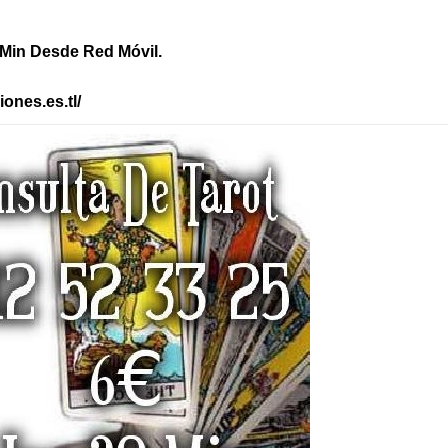
l Min Desde Red Móvil.
iones.es.tl/