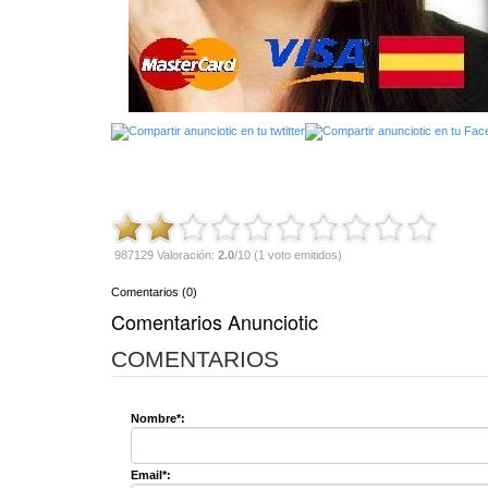
987129 Valoración:
2.0
/10 (1 voto emitidos)
Comentarios (0)
Comentarios Anunciotic
COMENTARIOS
Nombre*:
Email*: