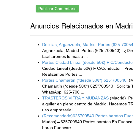
Publicar Comentario
Anuncios Relacionados en Madr
Delicias, Arganzuela, Madrid: Portes (625-7005
Arganzuela, Madrid: Portes (625-700540) ¿Dim
facilitaremos lo más a ...
Portes Ciudad Lineal (desde 50€) F C/Conducto
Ciudad Lineal (desde 50€) F C/Conductor Pr
Realizamos Portes ...
Portes Chamartín (*desde 50€*) 625”700540
(M
Chamartín (*desde 50€*) 625”700540 Solicita 
WhatsApp: 625-700 ...
TRASTEROS VIFRA Y MUDANZAS
(Madrid)
Pr
alquiler en pleno centro de Madrid. Hacemos
uso empresarial ...
(Recomendado)625700540 Portes baratos Fuen
Mudas)↔625700540 Portes baratos En Fuencar
horas Fuencarr ...