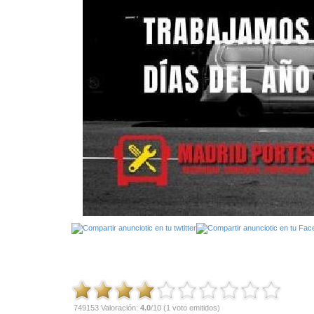
749153 Valoración:
4.0
/10 (1 voto emitidos)