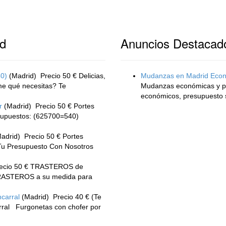
id
Anuncios Destacad
40)
(Madrid)
Precio 50 € Delicias,
Mudanzas en Madrid Econó
e qué necesitas? Te
Mudanzas económicas y pr
económicos, presupuesto s
r
(Madrid)
Precio 50 € Portes
esupuestos: (625700=540)
adrid)
Precio 50 € Portes
Tu Presupuesto Con Nosotros
ecio 50 € TRASTEROS de
 TRASTEROS a su medida para
carral
(Madrid)
Precio 40 € (Te
ral Furgonetas con chofer por