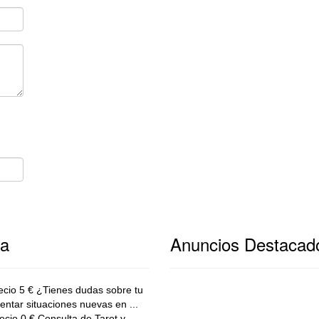
va
Anuncios Destacad
cio 5 € ¿Tienes dudas sobre tu
ntar situaciones nuevas en ...
ecio 0 € Consulta de Tarot y