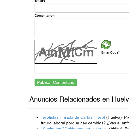
Email*:
Comentario*:
Enter Code*:
Publicar Comentario
Anuncios Relacionados en Huel
Tarotistas | Tirada de Cartas | Tarot
(Huelva)
Pre
futuro laboral porque hay cambios? ¿Vas a enfre
10 minutos 2€ videntes particulares .
(Alájar)
Pr