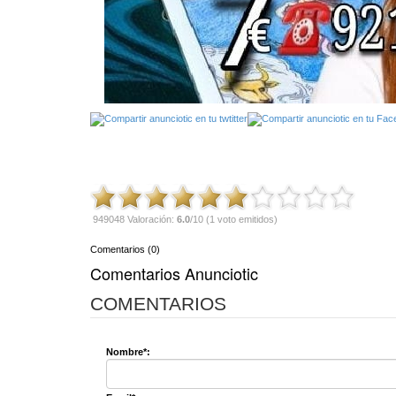
949048 Valoración:
6.0
/10 (1 voto emitidos)
Comentarios (0)
Comentarios Anunciotic
COMENTARIOS
Nombre*: