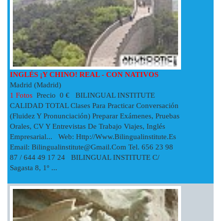
INGLÉS ¡Y CHINO! REAL - CON NATIVOS
Madrid (Madrid)
1 Fotos
Precio 0 € BILINGUAL INSTITUTE
CALIDAD TOTAL Clases Para Practicar Conversación
(fluidez Y Pronunciación) Preparar Exámenes, Pruebas
Orales, CV Y Entrevistas De Trabajo Viajes, Inglés
Empresarial... Web: Http://www.bilingualinstitute.es
Email:
Bilingualinstitute@gmail.com
Tel. 656 23 98
87 / 644 49 17 24 BILINGUAL INSTITUTE C/
Sagasta 8, 1º ...