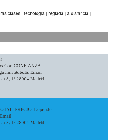
s clases | tecnología | reglada | a distancia |
)
aros Con CONFIANZA
institute.es Email:
a 8, 1º 28004 Madrid ...
TOTAL PRECIO Depende
Email:
asta 8, 1º 28004 Madrid