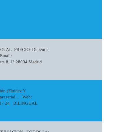
TOTAL PRECIO Depende
Email:
asta 8, 1º 28004 Madrid
n (fluidez Y
presarial... Web:
49 17 24 BILINGUAL
CONVERSACION TODOS Los