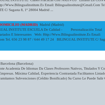
p://www.bilingualinstitute.es Email:
Bilingualinstitute@gmail.com
Tel
/ Sagasta 8, 1º 28004 Madrid ...
 DOMICILIO (MADRID)
Madrid (Madrid)
NGUAL INSTITUTE ESCUELA De Calidad - Personalización Tota
dos E Interesantes Web: Http://www.bilingualinstitute.es Email:
com
Tel. 656 23 98 87 / 644 49 17 24 BILINGUAL INSTITUTE C/ Sagast
Barcelona (Barcelona)
nte Academia De Idiomas Da Clases Profesores Nativos, Titulados Y C
mpresas. Máxima Calidad, Experiencia Contrastada Facilitamos Listado
 Tramitamos Subvenciones (crédito Bonificado) Su Curso Le Puede S