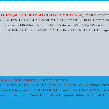
RTIDAS (METRO BILBAO / ALONSO MARTINEZ)
Madrid (Madrid
NGUAL INSTITUTE CLASES MUY Útiles "romper El Hielo" Comunic
nos Desde 60€/mes PROFESORES Nativos! Web: Http://www.bilingual
com
Tel. 656 23 98 87 / 644 49 17 24 BILINGUAL INSTITUTE C/ Sagast
OCIAL Y PROFESIONAL
Madrid (Madrid)
GUAL INSTITUTE ESCUELA Líder En Calidad CLASES Personalizad
 Frases Hechas, Para SOCIALIZAR O Utilizar En Un El ENTORNO LA
omoción Personal. Web: Http://www.bilingualinstitute.es Email:
Bil