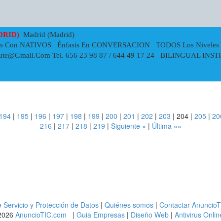
DRID)
Madrid (Madrid)
cas Con NATIVOS Énfasis En CONVERSACION TODOS Los Niveles
itute@gmail.com
Tel. 656 23 98 87 / 644 49 17 24 BILINGUAL INSTIT
194
|
195
|
196
|
197
|
198
|
199
|
200
|
201
|
202
|
203
|
204
|
205
|
20
216
|
217
|
218
|
219
|
Siguiente »
|
Última »»
 Servicio y Protección de Datos
|
Quiénes somos
|
Contactar Anuncio
2026
AnuncioTIC.com
|
Guia Empresas
|
Diseño Web
|
Antivirus Onlin