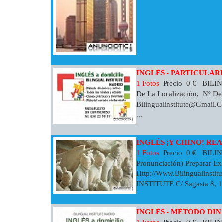
INGLÉS - PARTICULAR
1 Fotos
Precio 0 € BIL
De La Localización, Nº De
Bilingualinstitute@gmail.
...
INGLÉS ¡Y CHINO! REA
1 Fotos
Precio 0 € BILIN
Pronunciación) Preparar Ex
Http://www.bilingualinstit
INSTITUTE C/ Sagasta 8, 1º
INGLÉS - MÉTODO DIN
1 Fotos
Precio 0 € BILI