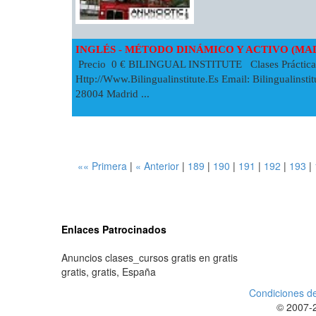
INGLÉS - MÉTODO DINÁMICO Y ACTIVO (MA
Precio 0 € BILINGUAL INSTITUTE Clases Prácti
Http://www.bilingualinstitute.es Email:
Bilingualinst
28004 Madrid ...
«« Primera
|
« Anterior
|
189
|
190
|
191
|
192
|
193
|
Enlaces Patrocinados
Anuncios clases_cursos gratis en gratis
gratis
,
gratis
,
España
Condiciones de
© 2007-