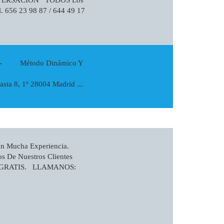
. 656 23 98 87 / 644 49 17
l - Método Dinámico Y
a 8, 1º 28004 Madrid ...
on Mucha Experiencia.
s De Nuestros Clientes
alir GRATIS. LLAMANOS: