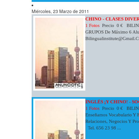
Miércoles, 23 Marzo de 2011
CHINO - CLASES DIVE
1 Fotos
Precio 0 € BILI
GRUPOS De Máximo 6 Alum
Bilingualinstitute@gmail.
INGLÉS ¡Y CHINO! - S
1 Fotos
Precio 0 € BILIN
Enseñamos Vocabulario Y
Relaciones, Negocios Y Pr
Tel. 656 23 98 ...