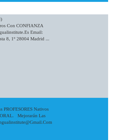
)
aros Con CONFIANZA
institute.es Email:
a 8, 1º 28004 Madrid ...
as PROFESORES Nativos
BORAL. Mejorarán Las
ingualinstitute@gmail.com