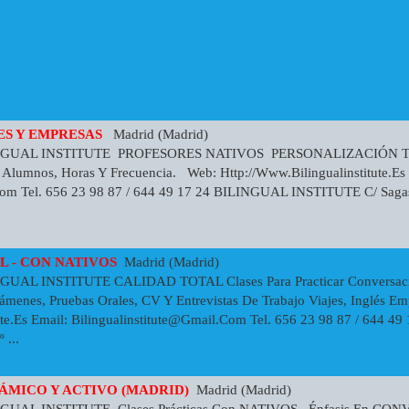
ES Y EMPRESAS
Madrid (Madrid)
INGUAL INSTITUTE PROFESORES NATIVOS PERSONALIZACIÓN 
 Alumnos, Horas Y Frecuencia. Web: Http://www.bilingualinstitute.es 
com
Tel. 656 23 98 87 / 644 49 17 24 BILINGUAL INSTITUTE C/ Sag
L - CON NATIVOS
Madrid (Madrid)
GUAL INSTITUTE CALIDAD TOTAL Clases Para Practicar Conversació
ámenes, Pruebas Orales, CV Y Entrevistas De Trabajo Viajes, Inglés Em
ute.es Email:
Bilingualinstitute@gmail.com
Tel. 656 23 98 87 / 644 
 ...
ÁMICO Y ACTIVO (MADRID)
Madrid (Madrid)
NGUAL INSTITUTE Clases Prácticas Con NATIVOS Énfasis En 