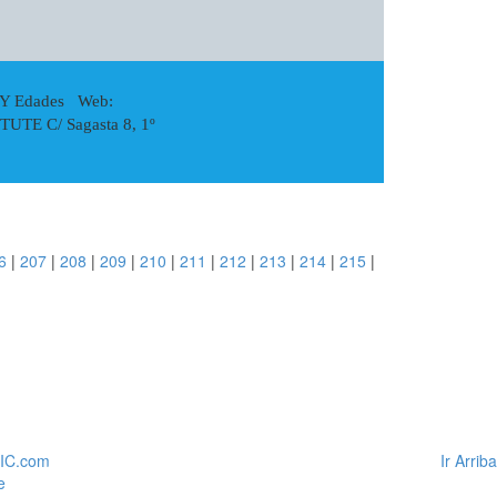
 Y Edades Web:
UTE C/ Sagasta 8, 1º
6
|
207
|
208
|
209
|
210
|
211
|
212
|
213
|
214
|
215
|
TIC.com
Ir Arriba
e