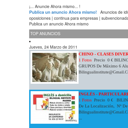
¡... Anuncie Ahora mismo... !
Publica un anuncio Ahora mismo!
Anuncios de idiom
oposiciones | continua para empresas | subvencionada
Publica un anuncio Ahora mismo
TOP ANUNCIOS
Jueves, 24 Marzo de 2011
CHINO - CLASES DIVE
1 Fotos
Precio 0 € BILIN
GRUPOS De Máximo 6 Alum
Bilingualinstitute@gmail.
INGLÉS - PARTICULAR
1 Fotos
Precio 0 € BIL
De La Localización, Nº De
Bilingualinstitute@gmail.
...