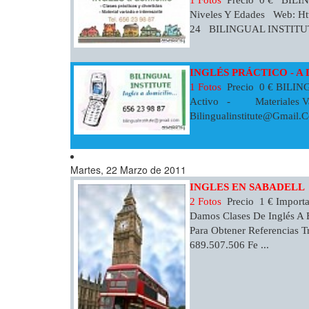
Niveles Y Edades Web: Htt
24 BILINGUAL INSTITUTE C
INGLÉS PRÁCTICO - A
1 Fotos
Precio 0 € BILI
Activo - Materiales Varia
Bilingualinstitute@gmail.
Martes, 22 Marzo de 2011
INGLES EN SABADELL
2 Fotos
Precio 1 € Importa
Damos Clases De Inglés A E
Para Obtener Referencias
689.507.506 Fe ...