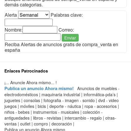
demás categorias.
Alerta
Palabras clave:
Nombre:
Correo:
Enviar
Reciba Alertas de anuncios gratis de compra_venta en
españa
Enlaces Patrocinados
¡... Anuncie Ahora mismo... !
Publica un anuncio Ahora mismo!
Anuncios de muebles -
electrodomésticos | maquinaria industrial | informática-pda’s |
juguetes | consolas | fotografia - imagen - sonido | dvd - video
juegos | móviles | bicis | deporte - náutica | ropa - accesorios |
niños - bebes | instrumentos - musicales | colección -
antiguedades | libros - revistas | intercambio - regalo | otras-
ventas | outlet | compro | decoración |
Publica un anuncio Ahora mismo