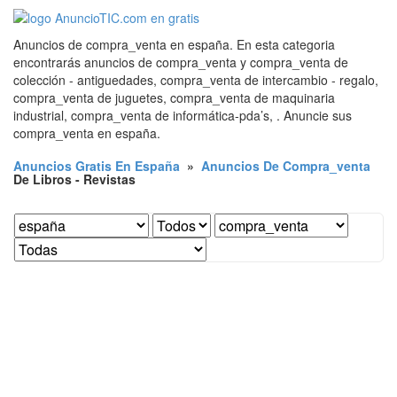
Anuncios de compra_venta en españa. En esta categoria
encontrarás anuncios de compra_venta y compra_venta de
colección - antiguedades, compra_venta de intercambio - regalo,
compra_venta de juguetes, compra_venta de maquinaria
industrial, compra_venta de informática-pda’s, . Anuncie sus
compra_venta en españa.
Anuncios Gratis En España
»
Anuncios De Compra_venta
De Libros - Revistas