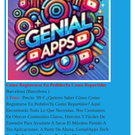
Como Registrarse En PedidosYa Como Repartidor
Barcelona (Barcelona )
1 Fotos
Precio 99 € ¿Quieres Saber Cómo Como
Registrarse En PedidosYa Como Repartidor? Aquí
Encontrarás Todo Lo Que Necesitas. Nos Centramos
En Ofrecer Contenidos Claros, Directos Y Fáciles De
Entender Para Ayudarte A Sacar El Máximo Partido A
Tus Aplicaciones. A Partir De Ahora, GenialApps Tech