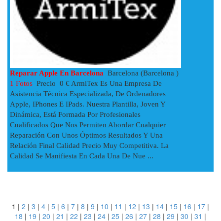
Reparar Apple En Barcelona
Barcelona (Barcelona )
1 Fotos
Precio 0 € ArmiTex Es Una Empresa De
Asistencia Técnica Especializada, De Ordenadores
Apple, IPhones E IPads. Nuestra Plantilla, Joven Y
Dinámica, Está Formada Por Profesionales
Cualificados Que Nos Permiten Abordar Cualquier
Reparación Con Unos Óptimos Resultados Y Una
Relación Final Calidad Precio Muy Competitiva. La
Calidad Se Manifiesta En Cada Una De Nue ...
1
|
2
|
3
|
4
|
5
|
6
|
7
|
8
|
9
|
10
|
11
|
12
|
13
|
14
|
15
|
16
|
17
|
18
|
19
|
20
|
21
|
22
|
23
|
24
|
25
|
26
|
27
|
28
|
29
|
30
|
31
|