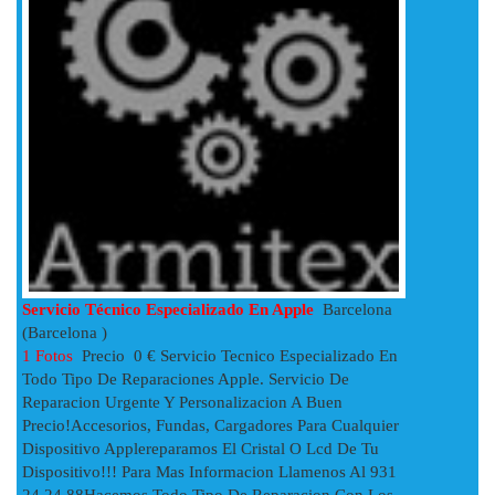
Servicio Técnico Especializado En Apple
Barcelona
(Barcelona )
1 Fotos
Precio 0 € Servicio Tecnico Especializado En
Todo Tipo De Reparaciones Apple. Servicio De
Reparacion Urgente Y Personalizacion A Buen
Precio!accesorios, Fundas, Cargadores Para Cualquier
Dispositivo Applereparamos El Cristal O Lcd De Tu
Dispositivo!!! Para Mas Informacion Llamenos Al 931
24 24 88Hacemos Todo Tipo De Reparacion Con Los