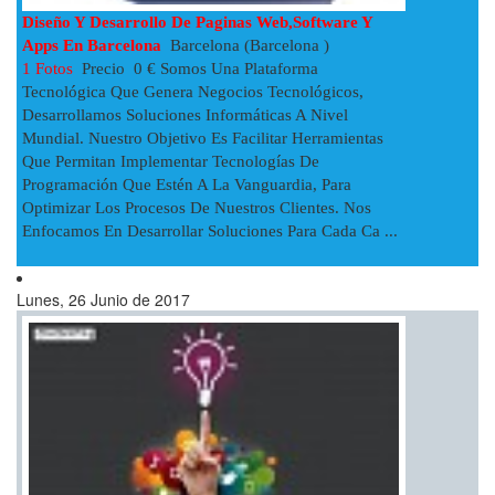
Diseño Y Desarrollo De Paginas Web,software Y
Apps En Barcelona
Barcelona (Barcelona )
1 Fotos
Precio 0 € Somos Una Plataforma
Tecnológica Que Genera Negocios Tecnológicos,
Desarrollamos Soluciones Informáticas A Nivel
Mundial. Nuestro Objetivo Es Facilitar Herramientas
Que Permitan Implementar Tecnologías De
Programación Que Estén A La Vanguardia, Para
Optimizar Los Procesos De Nuestros Clientes. Nos
Enfocamos En Desarrollar Soluciones Para Cada Ca ...
Lunes, 26 Junio de 2017