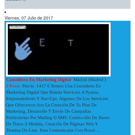
Viernes, 07 Julio de 2017
Consultora En Marketing Digital
Madrid (Madrid )
3 Fotos
Precio 1417 € Somos Una Consultora En
Marketing Digital Que Brinda Servicios A Pymes,
Emprendedores Y Star-Ups. Algunos De Los Servicios
Que Ofrecemos Son La Creación De Tu Plan De
Marketing, Desarrollo Y Envío De Campañas
Publicitarias Por Mailing O SMS, Confección De Bases
De Datos A Medida, Creación De Páginas Web Y
Tiendas On-Line. Para Comunicarse Con Nosot ...