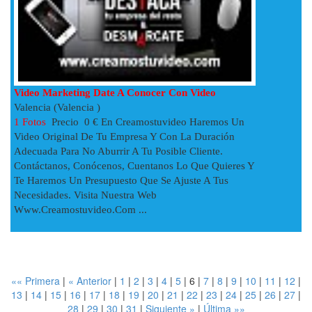
Video Marketing Date A Conocer Con Video
Valencia (Valencia )
1 Fotos
Precio 0 € En Creamostuvideo Haremos Un
Video Original De Tu Empresa Y Con La Duración
Adecuada Para No Aburrir A Tu Posible Cliente.
Contáctanos, Conócenos, Cuentanos Lo Que Quieres Y
Te Haremos Un Presupuesto Que Se Ajuste A Tus
Necesidades. Visita Nuestra Web
Www.creamostuvideo.com ...
«« Primera
|
« Anterior
|
1
|
2
|
3
|
4
|
5
|
6
|
7
|
8
|
9
|
10
|
11
|
12
|
13
|
14
|
15
|
16
|
17
|
18
|
19
|
20
|
21
|
22
|
23
|
24
|
25
|
26
|
27
|
28
|
29
|
30
|
31
|
Siguiente »
|
Última »»