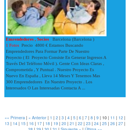
Emrendedores , Socios
Barcelona (Barcelona )
1 Fotos
Precio 4800 € Estamos Buscando
Emprendedores Para Formar Parte De Nuestro
Proyecto ( El Proyecto Consiste En Generar Ingresos A
Través Del Teléfono Móvil ). Gente Con Ideas Claras ,
Comprometida , Y Puntual . Nuestro Proyecto Es
Nuevo En España , Lleva 14 Meses Y Tenemos Mas
300 Emprendedores En Nuestro Proyecto . Los
Interesados O Las Interesadas Contacta A ...
«« Primera
|
« Anterior
|
1
|
2
|
3
|
4
|
5
|
6
|
7
|
8
|
9
|
10
|
11
|
12
|
13
|
14
|
15
|
16
|
17
|
18
|
19
|
20
|
21
|
22
|
23
|
24
|
25
|
26
|
27
|
28
|
29
|
30
|
31
|
Siguiente »
|
Última »»