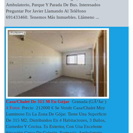
Ambulatorio, Parque Y Parada De Bus. Interesados
Preguntar Por Javier Llamando Al Teléfono
691433460. Tenemos Más Inmuebles. Llámeno ...
Casa/chalet De 315 M En Gójar
Granada (GÃ³jar )
4 Fotos
Precio 212000 € Se Vende Casa/chalet Muy
Luminoso En La Zona De Gójar. Tiene Una Superficie
De 315 M2, Distribuidos En 4 Habitaciones, 3 Baños,
Comedor Y Cocina. Es Exterior, Con Una Excelente
Situación Cerca De Colegio, Farmacia, Ambulatorio,