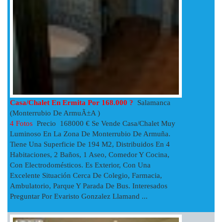
Casa/chalet En Ermita Por 168.000 ?
Salamanca
(Monterrubio De ArmuÃ±a )
4 Fotos
Precio 168000 € Se Vende Casa/chalet Muy
Luminoso En La Zona De Monterrubio De Armuña.
Tiene Una Superficie De 194 M2, Distribuidos En 4
Habitaciones, 2 Baños, 1 Aseo, Comedor Y Cocina,
Con Electrodomésticos. Es Exterior, Con Una
Excelente Situación Cerca De Colegio, Farmacia,
Ambulatorio, Parque Y Parada De Bus. Interesados
Preguntar Por Evaristo Gonzalez Llamand ...