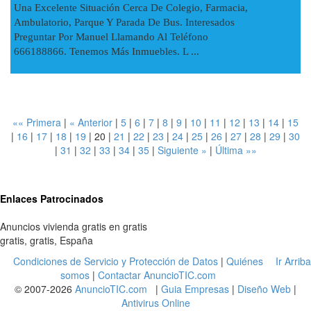
Una Excelente Situación Cerca De Colegio, Farmacia,
Ambulatorio, Parque Y Parada De Bus. Interesados
Preguntar Por Manuel Llamando Al Teléfono
666188866. Tenemos Más Inmuebles. L ...
«« Primera
|
« Anterior
|
5
|
6
|
7
|
8
|
9
|
10
|
11
|
12
|
13
|
14
|
15
|
16
|
17
|
18
|
19
|
20
|
21
|
22
|
23
|
24
|
25
|
26
|
27
|
28
|
29
|
30
|
31
|
32
|
33
|
34
|
35
|
Siguiente »
|
Última »»
Enlaces Patrocinados
Anuncios vivienda gratis en gratis
gratis
,
gratis
,
España
Condiciones de Servicio y Protección de Datos
|
Quiénes
Ir Arriba
somos
|
Contactar AnuncioTIC.com
© 2007-2026
AnuncioTIC.com
|
Guia Empresas
|
Diseño Web
|
Antivirus Online