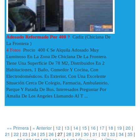
Adosado Reformado Por 400 ?
Cadiz (Chiclana De
La Frontera )
4 Fotos
Precio 400 € Se Alquila Adosado Muy
Luminoso En La Zona De Chiclana De La Frontera.
Tiene Una Superficie De 78 M2, Distribuidos En 2
Habitaciones, 1 Baño, Comedor Y Cocina, Con
Electrodomésticos. Es Exterior, Con Una Excelente
Situación Cerca De Colegio, Farmacia, Ambulatorio,
Parque Y Parada De Bus. Interesados Preguntar Por
Amalia De Los Angeles Llamando Al T ...
«« Primera
|
« Anterior
|
12
|
13
|
14
|
15
|
16
|
17
|
18
|
19
|
20
|
21
|
22
|
23
|
24
|
25
|
26
|
27
|
28
|
29
|
30
|
31
|
32
|
33
|
34
|
35
|