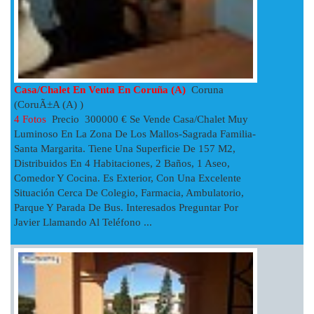
Casa/chalet En Venta En Coruña (a)
Coruna
(CoruÃ±a (A) )
4 Fotos
Precio 300000 € Se Vende Casa/chalet Muy
Luminoso En La Zona De Los Mallos-Sagrada Familia-
Santa Margarita. Tiene Una Superficie De 157 M2,
Distribuidos En 4 Habitaciones, 2 Baños, 1 Aseo,
Comedor Y Cocina. Es Exterior, Con Una Excelente
Situación Cerca De Colegio, Farmacia, Ambulatorio,
Parque Y Parada De Bus. Interesados Preguntar Por
Javier Llamando Al Teléfono ...