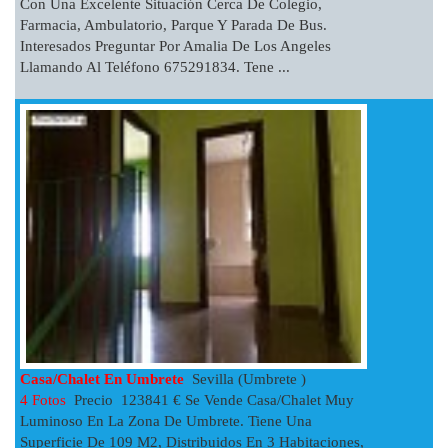
Con Una Excelente Situación Cerca De Colegio,
Farmacia, Ambulatorio, Parque Y Parada De Bus.
Interesados Preguntar Por Amalia De Los Angeles
Llamando Al Teléfono 675291834. Tene ...
Casa/chalet En Umbrete
Sevilla (Umbrete )
4 Fotos
Precio 123841 € Se Vende Casa/chalet Muy
Luminoso En La Zona De Umbrete. Tiene Una
Superficie De 109 M2, Distribuidos En 3 Habitaciones,