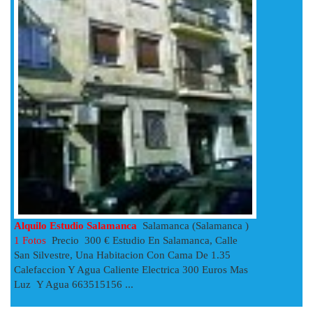
Alquilo Estudio Salamanca
Salamanca (Salamanca )
1 Fotos
Precio 300 € Estudio En Salamanca, Calle
San Silvestre, Una Habitacion Con Cama De 1.35
Calefaccion Y Agua Caliente Electrica 300 Euros Mas
Luz Y Agua 663515156 ...