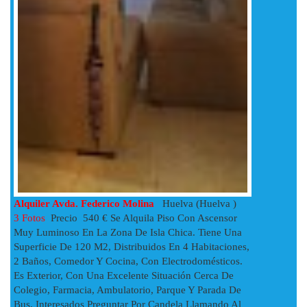
Alquiler Avda. Federico Molina
Huelva (Huelva )
3 Fotos
Precio 540 € Se Alquila Piso Con Ascensor
Muy Luminoso En La Zona De Isla Chica. Tiene Una
Superficie De 120 M2, Distribuidos En 4 Habitaciones,
2 Baños, Comedor Y Cocina, Con Electrodomésticos.
Es Exterior, Con Una Excelente Situación Cerca De
Colegio, Farmacia, Ambulatorio, Parque Y Parada De
Bus. Interesados Preguntar Por Candela Llamando Al