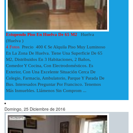
Estupendo Piso En Huelva De 65 M2
Huelva
(Huelva )
4 Fotos
Precio 400 € Se Alquila Piso Muy Luminoso
En La Zona De Huelva. Tiene Una Superficie De 65
M2, Distribuidos En 3 Habitaciones, 2 Baños,
Comedor Y Cocina, Con Electrodomésticos. Es
Exterior, Con Una Excelente Situación Cerca De
Colegio, Farmacia, Ambulatorio, Parque Y Parada De
Bus. Interesados Preguntar Por Francisco. Tenemos
Más Inmuebles. Llámenos Sin Comprom ...
Domingo, 25 Diciembre de 2016