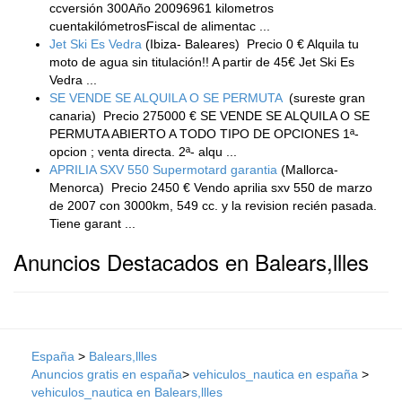
ccversión 300Año 20096961 kilometros
cuentakilómetrosFiscal de alimentac ...
Jet Ski Es Vedra
(Ibiza- Baleares)
Precio 0 € Alquila tu
moto de agua sin titulación!! A partir de 45€ Jet Ski Es
Vedra ...
SE VENDE SE ALQUILA O SE PERMUTA
(sureste gran
canaria)
Precio 275000 € SE VENDE SE ALQUILA O SE
PERMUTA ABIERTO A TODO TIPO DE OPCIONES 1ª-
opcion ; venta directa. 2ª- alqu ...
APRILIA SXV 550 Supermotard garantia
(Mallorca-
Menorca)
Precio 2450 € Vendo aprilia sxv 550 de marzo
de 2007 con 3000km, 549 cc. y la revision recién pasada.
Tiene garant ...
Anuncios Destacados en Balears,llles
España
>
Balears,llles
Anuncios gratis en españa
>
vehiculos_nautica en españa
>
vehiculos_nautica en Balears,llles