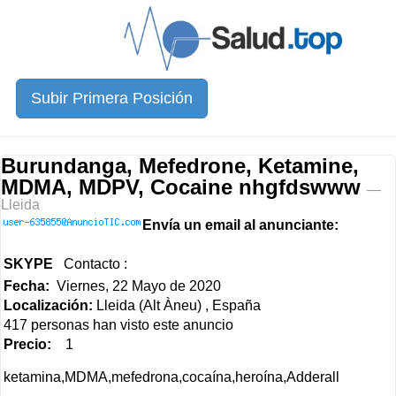
Subir Primera Posición
Burundanga, Mefedrone, Ketamine,
MDMA, MDPV, Cocaine nhgfdswww
—
Lleida
Envía un email al anunciante:
SKYPE
Contacto :
Fecha:
Viernes, 22 Mayo de 2020
Localización:
Lleida (Alt Àneu) , España
417 personas han visto este anuncio
Precio:
1
ketamina,MDMA,mefedrona,cocaína,heroína,Adderall