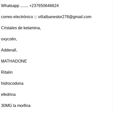
Whatsapp ........ +237650646624
correo electrónico :::
villalbanestor278@gmail.com
Cristales de ketamina,
oxycotin,
Adderall,
MATHADONE
Ritalin
hidrocodona
efedrina
30MG la morfina