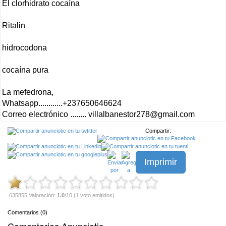
El clorhidrato cocaína
Ritalin
hidrocodona
cocaína pura
La mefedrona,
Whatsapp............+237650646624
Correo electrónico ........
villalbanestor278@gmail.com
Compartir:
Imprimir
635855 Valoración:
1.0
/10 (1 voto emitidos)
Comentarios (0)