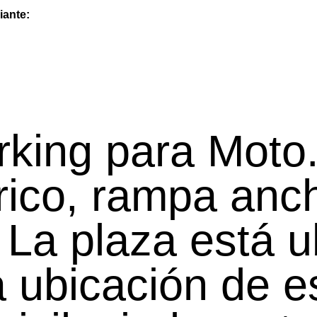
iante:
rking para Moto
trico, rampa anc
 La plaza está u
a ubicación de e