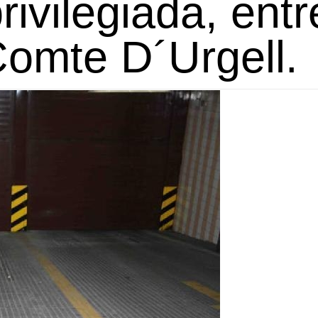
rivilegiada, entr
Comte D´Urgell.