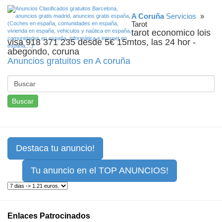
A Coruña
Servicios
»
Tarot
tarot economico lois
visa 918 371 235 desde 5€ 15mtos, las 24 hor -
abegondo, coruna
Anuncios gratuitos en A coruña
Buscar
Destaca tu anuncio!
Tu anuncio en el TOP ANUNCIOS!
Enlaces Patrocinados