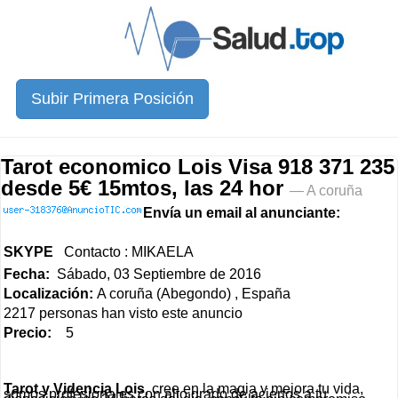
Subir Primera Posición
Tarot economico Lois Visa 918 371 235
desde 5€ 15mtos, las 24 hor
— A coruña
Envía un email al anunciante:
SKYPE
Contacto : MIKAELA
Fecha:
Sábado, 03 Septiembre de 2016
Localización:
A coruña (Abegondo) , España
2217 personas han visto este anuncio
Precio:
5
Tarot y Videncia Lois
, cree en la magia y mejora tu vida,
somos profesionales con alto grado de aciertos a tu